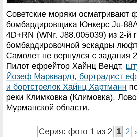
Советские моряки осматривают 
бомбардировщика Юнкерс Ju-88A
4D+RN (WNr. J88.005039) из 2-й 
бомбардировочной эскадры люфтв
Самолет не вернулся с задания 2
Пилот ефрейтор Хайнц Вендт,
шт
Йозеф Марквардт, бортрадист е
и бортстрелок Хайнц Хартманн
по
реки Климковка (Климовка), Лов
Мурманской области.
Серия: фото 1 из 2
1
2