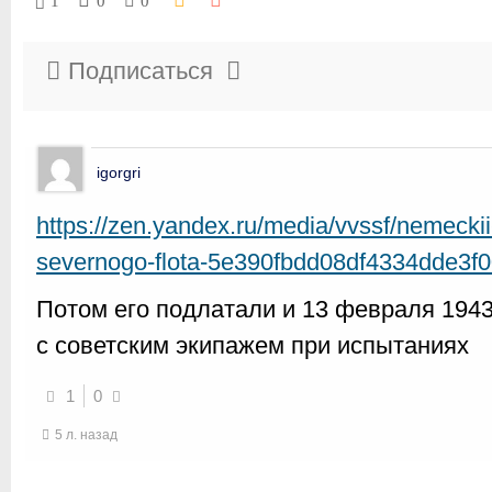
1
0
0
Подписаться
igorgri
https://zen.yandex.ru/media/vvssf/nemeckii
severnogo-flota-5e390fbdd08df4334dde3f
Потом его подлатали и 13 февраля 194
с советским экипажем при испытаниях
1
0
5 л. назад