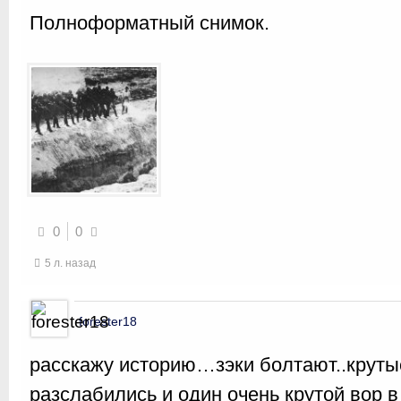
Полноформатный снимок.
0
0
5 л. назад
forester18
расскажу историю…зэки болтают..крут
разслабились и один очень крутой вор в 