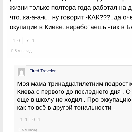
жизни только полтора года работал на 
что..ка-а-а-к…ну говорит -КАК???..да оч
окупации в Киеве..неработаешь -так в Б
0
-7
5 л. назад
Tired Traveler
Моя мама тринадцатилетним подростк
Киева с первого до последнего дня . О
еще в школу не ходил . Про оккупацию
как то всё в другой тональности .
1
0
5 л. назад