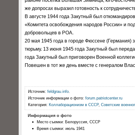
районе посёлка Большая Зимница, юго-восточнее
же допросах выразил готовность к сотрудничест
В августе 1944 года Закутный был откомандиро
«Комитета освобождения народов России» и под
добровольцев в РОА.
20 мая 1945 года в городе Фюссене (Германия)
тюрьму. 13 июня 1945 года Закутный был переда
года Закутный был приговорен Военной коллеги
Повешен в тот же день вместе с генералом Вла
Источник:
feldgrau.info
.
Источник информации о фото:
forum.patriotcenter.ru
Категория:
Коллаборационизм в СССР
,
Советские военно
Информация о фото
Место съемки: Белоруссия, СССР
Время съемки: июль 1941