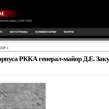
венной войны (1939-1945)
ОП
ФОТОГРАФЫ
КОММЕНТАРИИ
ФОРУМ
ССР
>
корпуса РККА генерал-майор Д.Е. За