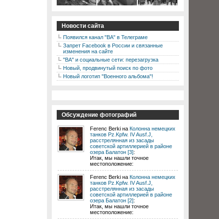
Новости сайта
Появился канал "ВА" в Телеграме
Запрет Facebook в России и связанные
изменения на сайте
"ВА" и социальные сети: перезагрузка
Новый, продвинутый поиск по фото
Новый логотип "Военного альбома"!
Обсуждение фотографий
Ferenc Berki на
Колонна немецких
танков Pz.Kpfw. IV Ausf.J,
расстрелянная из засады
советской артиллерией в районе
озера Балатон [3]
:
Итак, мы нашли точное
местоположение:
Ferenc Berki на
Колонна немецких
танков Pz.Kpfw. IV Ausf.J,
расстрелянная из засады
советской артиллерией в районе
озера Балатон [2]
:
Итак, мы нашли точное
местоположение: