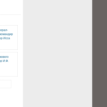
нерал-
 командир
ор Исса
кового
р И.Ф.