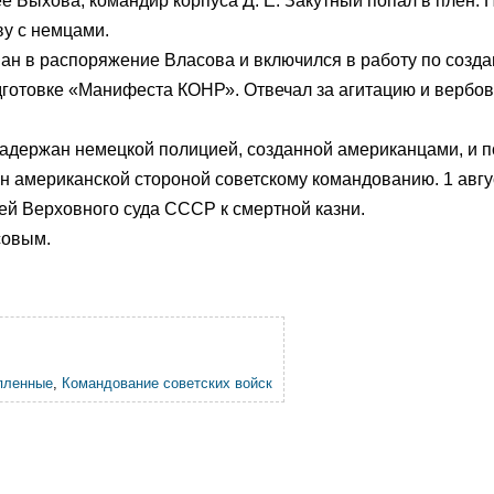
 Быхова, командир корпуса Д. Е. Закутный попал в плен. 
ву с немцами.
ван в распоряжение Власова и включился в работу по созд
готовке «Манифеста КОНР». Отвечал за агитацию и вербов
 задержан немецкой полицией, созданной американцами, и 
н американской стороной советскому командованию. 1 авгу
ей Верховного суда СССР к смертной казни.
совым.
пленные
,
Командование советских войск