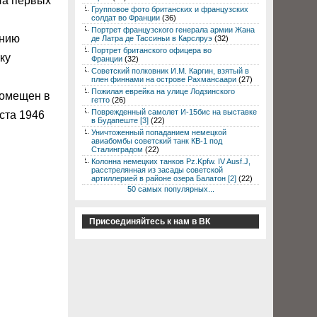
На первых
Групповое фото британских и французских
солдат во Франции
(36)
Портрет французского генерала армии Жана
анию
де Латра де Тассиньи в Карслруэ
(32)
Портрет британского офицера во
ку
Франции
(32)
Советский полковник И.М. Каргин, взятый в
плен финнами на острове Рахмансаари
(27)
Пожилая еврейка на улице Лодзинского
помещен в
гетто
(26)
Поврежденный самолет И-15бис на выставке
ста 1946
в Будапеште [3]
(22)
Уничтоженный попаданием немецкой
авиабомбы советский танк КВ-1 под
Сталинградом
(22)
Колонна немецких танков Pz.Kpfw. IV Ausf.J,
расстрелянная из засады советской
артиллерией в районе озера Балатон [2]
(22)
50 самых популярных...
Присоединяйтесь к нам в ВК