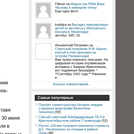
Filimon на
Медсестра РККА Вера
Чеснова в немецком плену
:
Еще одно фото
kudrilya на
Высадка эвакуируемых
детей из автобуса у Московского
вокзала в Ленинграде
:
автобус ЗИС-16
Иннокентий Петрович на
Советский полковник И.М. Каргин,
взятый в плен финнами на
острове Рахмансаари
:
Вам нужно изменить описание. На
цифровой истории опубликовали
интервью с Баиром Иринчеевым,
вот подлинная биография: *
**Сентябрь 1941 года:** Раненым
в...
ении
Больше комментариев...
rie-
Самые популярные
Портрет санинструктора батареи гвардии
старшины медслужбы Валентины
ставе
Гальченко
(59)
Сбитый советский бомбардировщик ТБ-3 в
о 30 июня
Краснооктябрьском районе Сталинграда
(52)
ля в
Расчет 120-мм полкового миномета сержанта
Д.С. Ничипуренко на позиции в районе
Орла
(48)