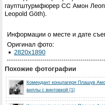
гауптштурмфюрер СС Амон Леоп
Leopold Göth).
Информации о месте и дате съем
Оригинал фото:
2820x1890
Похожие фотографии
Комендант концлагеря Плашув Амо
виллы с винтовкой [1]