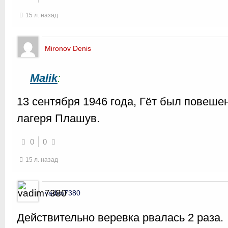
15 л. назад
Mironov Denis
Malik
:
13 сентября 1946 года, Гёт был повеше
лагеря Плашув.
0
0
15 л. назад
vadim7380
Действительно веревка рвалась 2 раза.