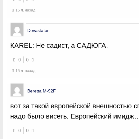
15 л. назад
Devastator
КАRЕL: Не садист, а САДЮГА.
0
0
15 л. назад
Beretta M-92F
вот за такой европейской внешностью с
надо было висеть. Европейский имидж
0
0