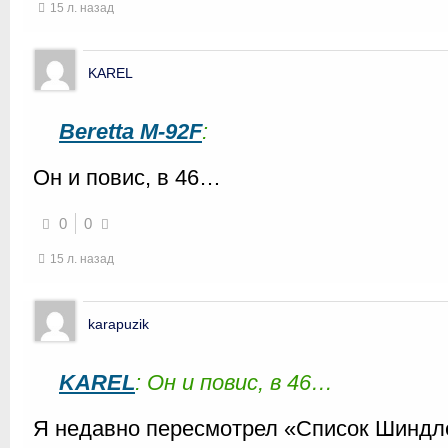
15 л. назад
KAREL
Beretta M-92F
:
Он и повис, в 46…
0
0
15 л. назад
karapuzik
KAREL
: Он и повис, в 46…
Я недавно пересмотрел «Список Шиндлер