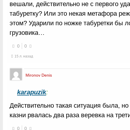
вешали, действительно не с первого уд
табуретку? Или это некая метафора ре
этом? Ударили по ножке табуретки бы л
грузовика…
0
0
15 л. назад
Mironov Denis
karapuzik
:
Действительно такая ситуация была, но 
казни рвалась два раза веревка на трети
0
0