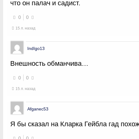
что он палач и садист.
0
0
15 л. назад
IndIgo13
Внешность обманчива…
0
0
15 л. назад
Afganec53
Я бы сказал на Кларка Гейбла гад похож
0
0