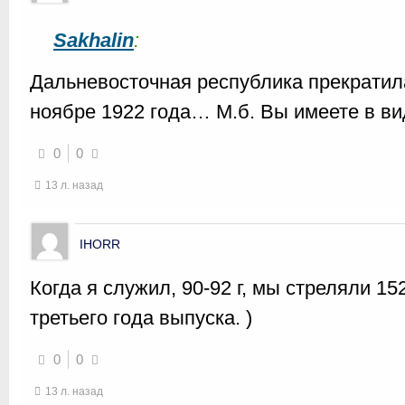
Sakhalin
:
Дальневосточная республика прекратил
ноябре 1922 года… М.б. Вы имеете в в
0
0
13 л. назад
IHORR
Когда я служил, 90-92 г, мы стреляли 1
третьего года выпуска. )
0
0
13 л. назад