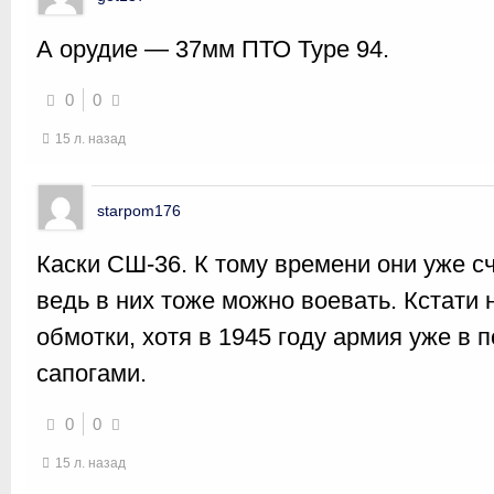
А орудие — 37мм ПТО Type 94.
0
0
15 л. назад
starpom176
Каски СШ-36. К тому времени они уже с
ведь в них тоже можно воевать. Кстати 
обмотки, хотя в 1945 году армия уже в
сапогами.
0
0
15 л. назад