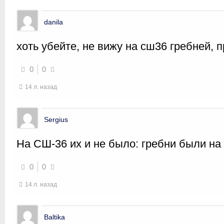
danila
хоть убейте, не вижу на сш36 гребней, п
0
0
14 л. назад
Sergius
На СШ-36 их и не было: гребни были н
0
0
14 л. назад
Baltika