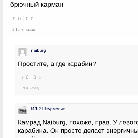
брючный карман
0
0
15 л. назад
naiburg
Простите, а где карабин?
0
0
9 л. назад
ИЛ-2 Штурмовик
Камрад Naiburg, похоже, прав. У левог
карабина. Он просто делает энергичн