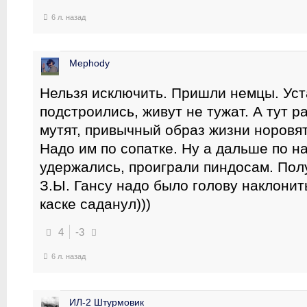
6 л. назад
Mephody
Нельзя исключить. Пришли немцы. Уст
подстроились, живут не тужат. А тут ра
мутят, привычный образ жизни норовят
Надо им по сопатке. Ну а дальше по н
удержались, проиграли пиндосам. Пол
З.Ы. Гансу надо было голову наклонит
каске саданул)))
4
-3
6 л. назад
ИЛ-2 Штурмовик