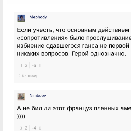
Mephody
Если учесть, что основным действием
«сопротивления» было прослушивание 
избиение сдавшегося ганса не первой
никаких вопросов. Герой однозначно.
3
-6
6 л. назад
Nimbuev
А не бил ли этот француз пленных ам
))))
2
-4