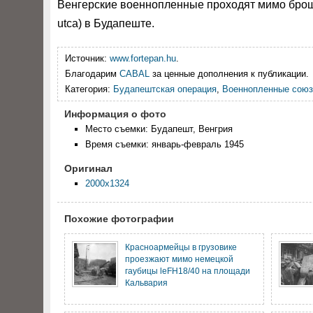
Венгерские военнопленные проходят
мимо брош
utca) в Будапеште.
Источник:
www.fortepan.hu
.
Благодарим
CABAL
за ценные дополнения к публикации.
Категория:
Будапештская операция
,
Военнопленные союз
Информация о фото
Место съемки: Будапешт, Венгрия
Время съемки: январь-февраль 1945
Оригинал
2000x1324
Похожие фотографии
Красноармейцы в грузовике
проезжают мимо немецкой
гаубицы leFH18/40 на площади
Кальвария