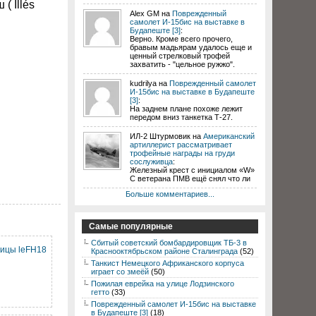
ш (
Illés
Alex GM на
Поврежденный
самолет И-15бис на выставке в
Будапеште [3]
:
Верно. Кроме всего прочего,
бравым мадьярам удалось еще и
ценный стрелковый трофей
захватить - "цельное ружжо".
kudrilya на
Поврежденный самолет
И-15бис на выставке в Будапеште
[3]
:
На заднем плане похоже лежит
передом вниз танкетка Т-27.
ИЛ-2 Штурмовик на
Американский
артиллерист рассматривает
трофейные награды на груди
сослуживца
:
Железный крест с инициалом «W»
С ветерана ПМВ ещё снял что ли
Больше комментариев...
Самые популярные
Сбитый советский бомбардировщик ТБ-3 в
бицы leFH18
Краснооктябрьском районе Сталинграда
(52)
Танкист Немецкого Африканского корпуса
играет со змеёй
(50)
Пожилая еврейка на улице Лодзинского
гетто
(33)
Поврежденный самолет И-15бис на выставке
в Будапеште [3]
(18)