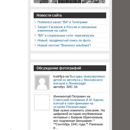
Новости сайта
Появился канал "ВА" в Телеграме
Запрет Facebook в России и связанные
изменения на сайте
"ВА" и социальные сети: перезагрузка
Новый, продвинутый поиск по фото
Новый логотип "Военного альбома"!
Обсуждение фотографий
kudrilya на
Высадка эвакуируемых
детей из автобуса у Московского
вокзала в Ленинграде
:
автобус ЗИС-16
Иннокентий Петрович на
Советский полковник И.М. Каргин,
взятый в плен финнами на
острове Рахмансаари
:
Вам нужно изменить описание. На
цифровой истории опубликовали
интервью с Баиром Иринчеевым,
вот подлинная биография: *
**Сентябрь 1941 года:** Раненым
в...