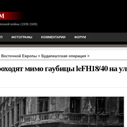
венной войны (1939-1945)
ОП
ФОТОГРАФЫ
КОММЕНТАРИИ
ФОРУМ
 Восточной Европы
>
Будапештская операция
>
оходят мимо гаубицы leFH18/40 на у