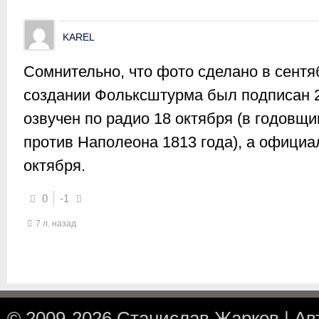
KAREL
Сомнительно, что фото сделано в сентяб
создании Фольксштурма был подписан 2
озвучен по радио 18 октября (в годовщ
против Наполеона 1813 года), а официа
октября.
0
-1
7 л. назад
© 2009-2026
Станислав Жарков
|
Ав