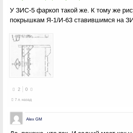
У ЗИС-5 фаркоп такой же. К тому же ри
покрышкам Я-1/И-63 ставившимся на З
2
0
7 л. назад
Alex GM