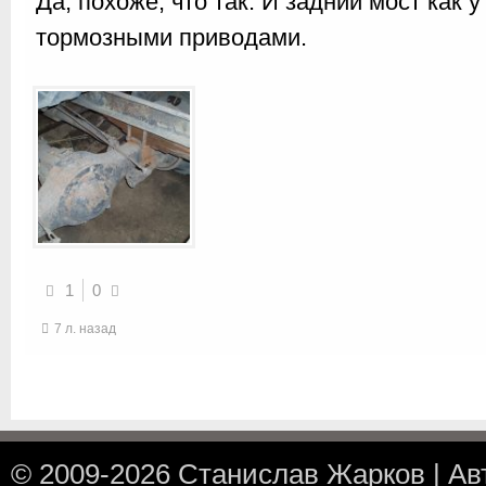
Да, похоже, что так. И задний мост как 
тормозными приводами.
1
0
7 л. назад
© 2009-2026
Станислав Жарков
|
Ав