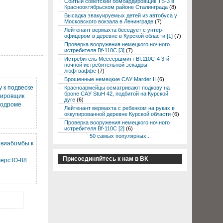
Сбитый советский бомбардировщик ТБ-3 в
Краснооктябрьском районе Сталинграда
(8)
Высадка эвакуируемых детей из автобуса у
Московского вокзала в Ленинграде
(7)
Лейтенант вермахта беседует с унтер-
офицером в деревне в Курской области [1]
(7)
Проверка вооружения немецкого ночного
истребителя Bf-110C [3]
(7)
Истребитель Мессершмитт Bf.110C-4 3-й
ночной истребительной эскадры
люфтваффе
(7)
Брошенные немецкие САУ Marder II
(6)
у к подвеске
Красноармейцы осматривают подкову на
броне САУ StuH 42, подбитой на Курской
дировщик
дуге
(6)
родроме
Лейтенант вермахта с ребенком на руках в
оккупированной деревне Курской области
(6)
Проверка вооружения немецкого ночного
истребителя Bf-110C [2]
(6)
50 самых популярных...
авиабомбы к
Присоединяйтесь к нам в ВК
ерс Ю-88