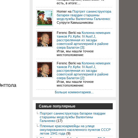
есть, в итоге:...
Homer на
Портрет санинструктора
батареи гвардии старшины
медслужбы Валентины Гальченко
:
Супруги Камышниковы
Ferenc Berki на
Колонна немецких
танков Pz.Kpfw. IV Ausf.J,
расстрелянная из засады
советской артиллерией в районе
озера Балатон [3]
:
Итак, мы нашли точное
местоположение:
Ferenc Berki на
Колонна немецких
танков Pz.Kpfw. IV Ausf.J,
расстрелянная из засады
советской артиллерией в районе
озера Балатон [2]
:
Итак, мы нашли точное
Онттола
местоположение:
Больше комментариев...
Самые популярные
Портрет санинструктора батареи гвардии
старшины медслужбы Валентины
Гальченко
(17)
Пленные красноармейцы на улице
оккупированного населенного пунктов СССР
летом 1941 года
(9)