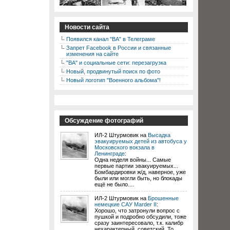
Новости сайта
Появился канал "ВА" в Телеграме
Запрет Facebook в России и связанные
изменения на сайте
"ВА" и социальные сети: перезагрузка
Новый, продвинутый поиск по фото
Новый логотип "Военного альбома"!
Обсуждение фотографий
ИЛ-2 Штурмовик на
Высадка
эвакуируемых детей из автобуса у
Московского вокзала в
Ленинграде
:
Одна неделя войны... Самые
первые партии эвакуируемых...
Бомбардировки ж/д, наверное, уже
были или могли быть, но блокады
ещё не было....
ИЛ-2 Штурмовик на
Брошенные
немецкие САУ Marder II
:
Хорошо, что затронули вопрос с
пушкой и подробно обсудили, тоже
сразу заинтересовало, т.к. калибр
нехарактерный, советский. То