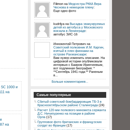
Filimon на
Медсестра РККА Вера
Чеснова в немецком плену
:
Еще одно фото
kudrilya на
Высадка эвакуируемых
детей из автобуса у Московского
вокзала в Ленинграде
:
автобус ЗИС-16
Иннокентий Петрович на
Советский полковник И.М. Каргин,
взятый в плен финнами на
острове Рахмансаари
:
Вам нужно изменить описание. На
цифровой истории опубликовали
интервью с Баиром Иринчеевым,
вот подлинная биография: *
**Сентябрь 1941 года:** Раненым
в...
Больше комментариев...
 SC 1000 и
111 на
Самые популярные
Сбитый советский бомбардировщик ТБ-3 в
Краснооктябрьском районе Сталинграда
(24)
Расчет 120-мм полкового миномета сержанта
Д.С. Ничипуренко на позиции в районе
Орла
(17)
ие
Групповое фото британских и французских
87 на
солдат во Франции
(17)