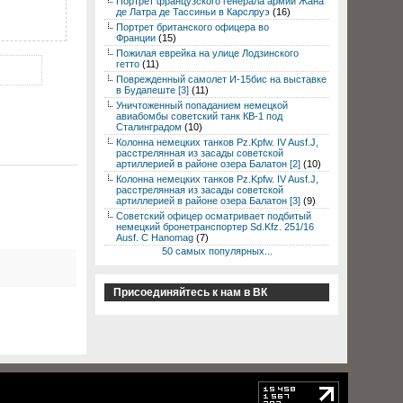
Портрет французского генерала армии Жана
де Латра де Тассиньи в Карслруэ
(16)
Портрет британского офицера во
Франции
(15)
Пожилая еврейка на улице Лодзинского
гетто
(11)
Поврежденный самолет И-15бис на выставке
в Будапеште [3]
(11)
Уничтоженный попаданием немецкой
авиабомбы советский танк КВ-1 под
Сталинградом
(10)
Колонна немецких танков Pz.Kpfw. IV Ausf.J,
расстрелянная из засады советской
артиллерией в районе озера Балатон [2]
(10)
Колонна немецких танков Pz.Kpfw. IV Ausf.J,
расстрелянная из засады советской
артиллерией в районе озера Балатон [3]
(9)
Советский офицер осматривает подбитый
немецкий бронетранспортер Sd.Kfz. 251/16
Ausf. C Hanomag
(7)
50 самых популярных...
Присоединяйтесь к нам в ВК