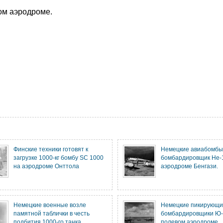
ом аэродроме.
Финские техники готовят к
Немецкие авиабомбы
загрузке 1000-кг бомбу SC 1000
бомбардировщик He-
на аэродроме Онттола
аэродроме Бенгази.
Немецкие военные возле
Немецкие пикирующ
памятной таблички в честь
бомбардировщики Ю-
подбития 1000-го танка
полевом аэродроме