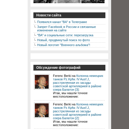
Новости сайта
Появился канал "ВА" в Телеграме
Запрет Facebook в России и связанные
изменения на сайте
"ВА" и социальные сети: перезагрузка
Новый, продвинутый поиск по фото
Новый логотип "Военного альбома"!
Обсуждение фотографий
Ferenc Berki на
Колонна немецких
танков Pz.Kpfw. IV Ausf.J,
расстрелянная из засады
советской артиллерией в районе
озера Балатон [3]
:
Итак, мы нашли точное
местоположение:
Ferenc Berki на
Колонна немецких
танков Pz.Kpfw. IV Ausf.J,
расстрелянная из засады
советской артиллерией в районе
озера Балатон [2]
:
Итак, мы нашли точное
местоположение: