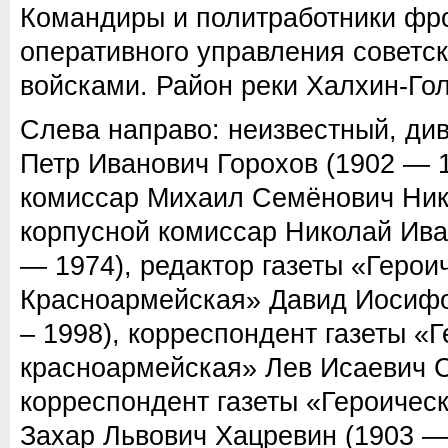
Командиры и политработники фр
оперативного управления советс
войсками. Район реки Халхин-Гол
Слева направо: неизвестный, ди
Петр Иванович Горохов (1902 — 
комиссар Михаил Семёнович Ник
корпусной комиссар Николай Ива
— 1974), редактор газеты «Герои
Красноармейская» Давид Иосифо
– 1998), корреспондент газеты «
красноармейская» Лев Исаевич С
корреспондент газеты «Героичес
Захар Львович Хацревин (1903 — 