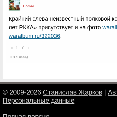
Homer
Крайний слева неизвестный полковой к
лет РККА» присутствует и на фото
waral
waralbum.ru/322036
.
1
0
3 л. назад
© 2009-2026
Станислав Жарков
|
Ав
Персональные данные
Полная версия