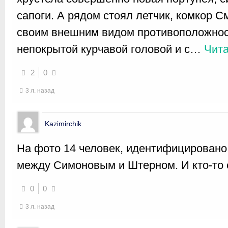
сапоги. А рядом стоял летчик, комкор 
своим внешним видом противоположност
непокрытой курчавой головой и с
…
Чита
2
0
3 л. назад
Kazimirchik
На фото 14 человек, идентифицировано
между Симоновым и Штерном. И кто-то 
0
0
3 л. назад