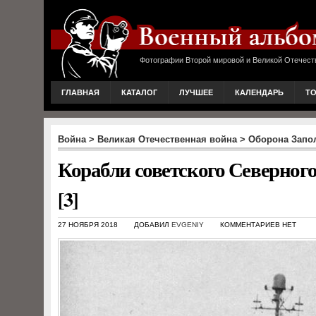
Фотографии Второй мировой и Великой Отечест
ГЛАВНАЯ
КАТАЛОГ
ЛУЧШЕЕ
КАЛЕНДАРЬ
Т
Война
>
Великая Отечественная война
>
Оборона Запо
Корабли советского Северного
[3]
27 НОЯБРЯ 2018
ДОБАВИЛ
EVGENIY
КОММЕНТАРИЕВ НЕТ