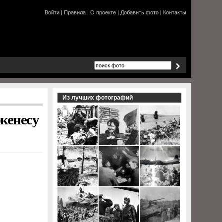
Войти
|
Правила
|
О проекте
|
Добавить фото
|
Контакты
Из лучших фотографий
ркенесу