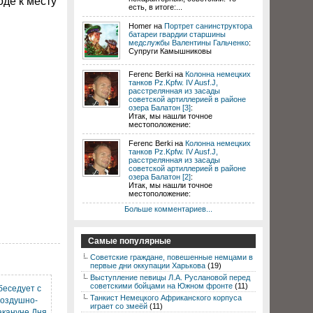
оде к месту
есть, в итоге:...
Homer на
Портрет санинструктора
батареи гвардии старшины
медслужбы Валентины Гальченко
:
Супруги Камышниковы
Ferenc Berki на
Колонна немецких
танков Pz.Kpfw. IV Ausf.J,
расстрелянная из засады
советской артиллерией в районе
озера Балатон [3]
:
Итак, мы нашли точное
местоположение:
Ferenc Berki на
Колонна немецких
танков Pz.Kpfw. IV Ausf.J,
расстрелянная из засады
советской артиллерией в районе
озера Балатон [2]
:
Итак, мы нашли точное
местоположение:
Больше комментариев...
Самые популярные
Советские граждане, повешенные немцами в
первые дни оккупации Харькова
(19)
Выступление певицы Л.А. Руслановой перед
советскими бойцами на Южном фронте
(11)
беседует с
Танкист Немецкого Африканского корпуса
воздушно-
играет со змеёй
(11)
акануне Дня