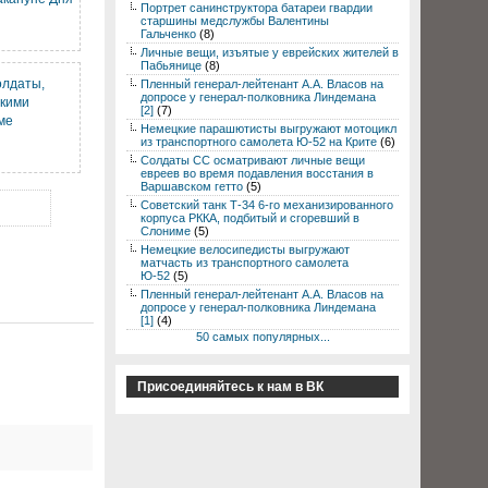
Портрет санинструктора батареи гвардии
старшины медслужбы Валентины
Гальченко
(8)
Личные вещи, изъятые у еврейских жителей в
Пабьянице
(8)
олдаты,
Пленный генерал-лейтенант А.А. Власов на
допросе у генерал-полковника Линдемана
скими
[2]
(7)
ме
Немецкие парашютисты выгружают мотоцикл
из транспортного самолета Ю-52 на Крите
(6)
Солдаты СС осматривают личные вещи
евреев во время подавления восстания в
Варшавском гетто
(5)
Советский танк Т-34 6-го механизированного
корпуса РККА, подбитый и сгоревший в
Слониме
(5)
Немецкие велосипедисты выгружают
матчасть из транспортного самолета
Ю-52
(5)
Пленный генерал-лейтенант А.А. Власов на
допросе у генерал-полковника Линдемана
[1]
(4)
50 самых популярных...
Присоединяйтесь к нам в ВК