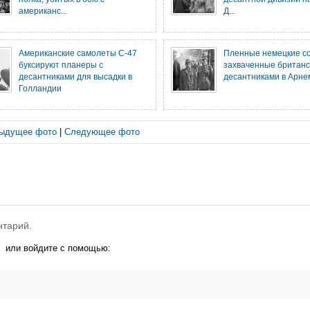
американс...
Д...
Американские самолеты С-47
Пленные немецкие с
буксируют планеры с
захваченные британ
десантниками для высадки в
десантниками в Арне
Голландии
ыдущее фото
|
Следующее фото
нтарий.
или войдите с помощью: