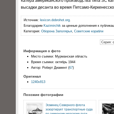
Катера американского производства типа SC кап
высадки десанта во время Петсамо-Киркенесско
Источник:
lexicon.dobrohot.org
.
Благодарим
Kazimirchik
за ценные дополнения к публикац
Категория:
Оборона Заполярья
,
Советские корабли
Серия: 
Информация о фото
Место съемки: Мурманская область
Время съемки: октябрь 1944
Автор: Роберт Диамент
(
67
)
Оригинал
1240x813
Похожие фотографии
Эсминец Северного флота
эскортирует транспортные суда
по северному морскому пути