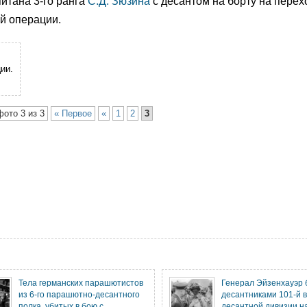
итана 3-го ранга
С.Д. Зюзина
с десантом на борту на перех
й операции.
ии.
фото 3 из 3
« Первое
«
1
2
3
Тела германских парашютистов
Генерал Эйзенхауэр 
из 6-го парашютно-десантного
десантниками 101-й 
полка, убитых в бою с
десантной дивизии н