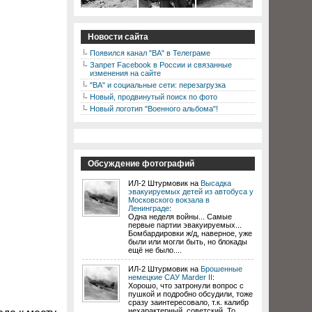
Новости сайта
Появился канал "ВА" в Телеграме
Запрет Facebook в России и связанные
изменения на сайте
"ВА" и социальные сети: перезагрузка
Новый, продвинутый поиск по фото
Новый логотип "Военного альбома"!
Обсуждение фотографий
ИЛ-2 Штурмовик на
Высадка
эвакуируемых детей из автобуса у
Московского вокзала в
Ленинграде
:
Одна неделя войны... Самые
первые партии эвакуируемых...
Бомбардировки ж/д, наверное, уже
были или могли быть, но блокады
ещё не было....
ИЛ-2 Штурмовик на
Брошенные
немецкие САУ Marder II
:
Хорошо, что затронули вопрос с
пушкой и подробно обсудили, тоже
сразу заинтересовало, т.к. калибр
нехарактерный, советский. То