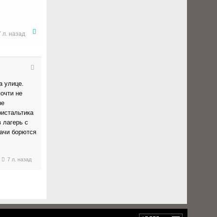
7 л. назад
а улице.
очти не
не
ристальтика
 лагерь с
рачи борются
7 л. назад