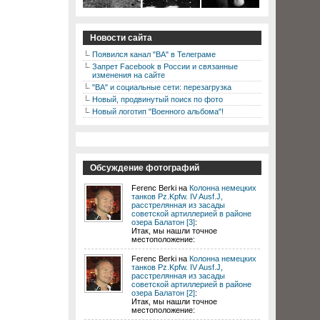
Новости сайта
Появился канал "ВА" в Телеграме
Запрет Facebook в России и связанные
изменения на сайте
"ВА" и социальные сети: перезагрузка
Новый, продвинутый поиск по фото
Новый логотип "Военного альбома"!
Обсуждение фотографий
Ferenc Berki на
Колонна немецких
танков Pz.Kpfw. IV Ausf.J,
расстрелянная из засады
советской артиллерией в районе
озера Балатон [3]
:
Итак, мы нашли точное
местоположение:
Ferenc Berki на
Колонна немецких
танков Pz.Kpfw. IV Ausf.J,
расстрелянная из засады
советской артиллерией в районе
озера Балатон [2]
:
Итак, мы нашли точное
местоположение: