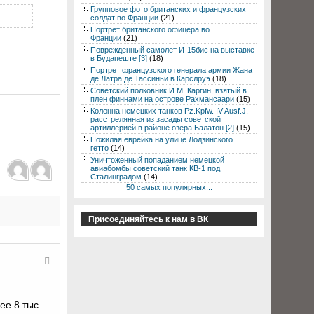
Групповое фото британских и французских
солдат во Франции
(21)
Портрет британского офицера во
Франции
(21)
Поврежденный самолет И-15бис на выставке
в Будапеште [3]
(18)
Портрет французского генерала армии Жана
де Латра де Тассиньи в Карслруэ
(18)
Советский полковник И.М. Каргин, взятый в
плен финнами на острове Рахмансаари
(15)
Колонна немецких танков Pz.Kpfw. IV Ausf.J,
расстрелянная из засады советской
артиллерией в районе озера Балатон [2]
(15)
Пожилая еврейка на улице Лодзинского
гетто
(14)
Уничтоженный попаданием немецкой
авиабомбы советский танк КВ-1 под
Сталинградом
(14)
50 самых популярных...
Присоединяйтесь к нам в ВК
ее 8 тыс.