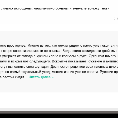
уж сильно истощены, неизлечимо больны и еле-еле волокут ноги.
ого просторнее. Многие из тех, кто лежал рядом с нами, уже покоятся н
, потеря сопротивляемости организма. Ведь около семидесяти дней мы п
 умирают от голода с куском хлеба и колбасы в руке. Организм ничего 
вами и вскрывают следующего. Вскрытие показывает: сужение и антипе
могут выполнять свои функции. Девяносто процентов всех пленных шло в
ря на самый тщательный уход, многих из них уже не спасти. Русские в
е сестры сидят
…
Читать далее »