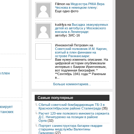
Filimon на
Медсестра РККА Вера
Чеснова в немецком плену
:
Еще одно фото
kudrilya на
Высадка эвакуируемых
детей из автобуса у Московского
вокзала в Ленинграде
:
автобус ЗИС-16
Иннокентий Петрович на
Советский полковник И.М. Каргин,
взятый в плен финнами на
острове Рахмансаари
:
Вам нужно изменить описание. На
цифровой истории опубликовали
интервью с Баиром Иринчеевым,
вот подлинная биография: *
в плен
**Сентябрь 1941 года:** Раненым
в...
Больше комментариев...
Самые популярные
Сбитый советский бомбардировщик ТБ-3 в
воирует
Краснооктябрьском районе Сталинграда
(35)
итанских
Расчет 120-мм полкового миномета сержанта
Д.С. Ничипуренко на позиции в районе
Орла
(32)
Портрет санинструктора батареи гвардии
старшины медслужбы Валентины
Гальченко
(27)