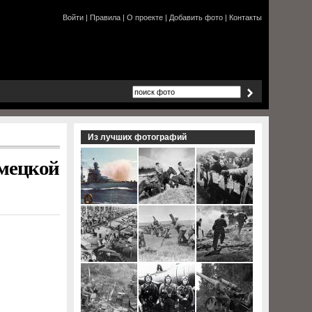
Войти
|
Правила
|
О проекте
|
Добавить фото
|
Контакты
Из лучших фотографий
емецкой