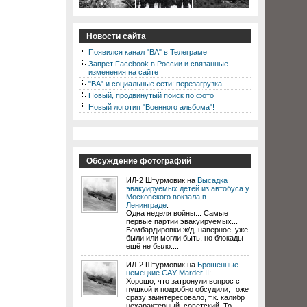
Новости сайта
Появился канал "ВА" в Телеграме
Запрет Facebook в России и связанные
изменения на сайте
"ВА" и социальные сети: перезагрузка
Новый, продвинутый поиск по фото
Новый логотип "Военного альбома"!
Обсуждение фотографий
ИЛ-2 Штурмовик на
Высадка
эвакуируемых детей из автобуса у
Московского вокзала в
Ленинграде
:
Одна неделя войны... Самые
первые партии эвакуируемых...
Бомбардировки ж/д, наверное, уже
были или могли быть, но блокады
ещё не было....
ИЛ-2 Штурмовик на
Брошенные
немецкие САУ Marder II
:
Хорошо, что затронули вопрос с
пушкой и подробно обсудили, тоже
сразу заинтересовало, т.к. калибр
нехарактерный, советский. То