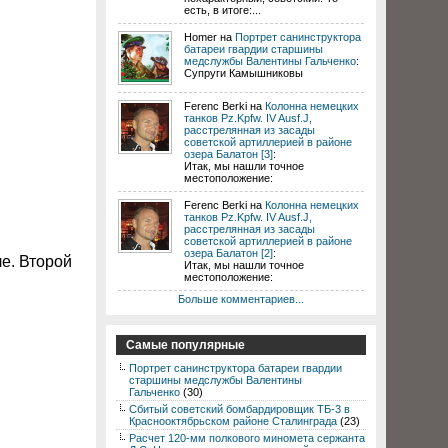
есть, в итоге:...
Homer на
Портрет санинструктора
батареи гвардии старшины
медслужбы Валентины Гальченко
:
Супруги Камышниковы
Ferenc Berki на
Колонна немецких
танков Pz.Kpfw. IV Ausf.J,
расстрелянная из засады
советской артиллерией в районе
озера Балатон [3]
:
Итак, мы нашли точное
местоположение:
Ferenc Berki на
Колонна немецких
танков Pz.Kpfw. IV Ausf.J,
расстрелянная из засады
советской артиллерией в районе
озера Балатон [2]
:
е. Второй
Итак, мы нашли точное
местоположение:
Больше комментариев...
Самые популярные
Портрет санинструктора батареи гвардии
старшины медслужбы Валентины
Гальченко
(30)
Сбитый советский бомбардировщик ТБ-3 в
Краснооктябрьском районе Сталинграда
(23)
Расчет 120-мм полкового миномета сержанта