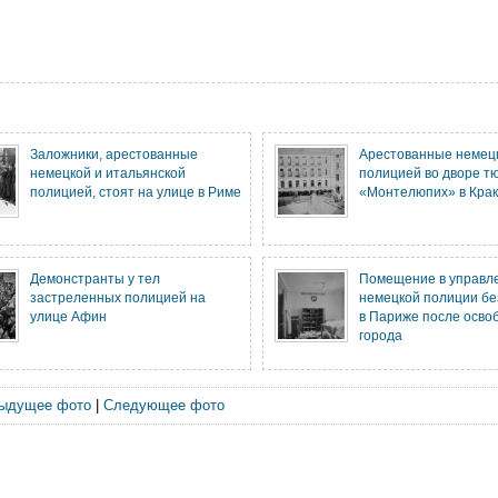
Заложники, арестованные
Арестованные немец
немецкой и итальянской
полицией во дворе т
полицией, стоят на улице в Риме
«Монтелюпих» в Кра
Демонстранты у тел
Помещение в управл
застреленных полицией на
немецкой полиции бе
улице Афин
в Париже после осво
города
ыдущее фото
|
Следующее фото