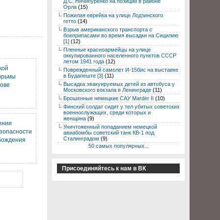
Д.С. Ничипуренко на позиции в районе
Орла
(15)
Пожилая еврейка на улице Лодзинского
гетто
(14)
Взрыв американского транспорта с
боеприпасами во время высадки на Сицилию
[1]
(12)
Пленные красноармейцы на улице
оккупированного населенного пунктов СССР
летом 1941 года
(12)
кой
Поврежденный самолет И-15бис на выставке
в Будапеште [3]
(11)
юрьмы
Высадка эвакуируемых детей из автобуса у
кове
Московского вокзала в Ленинграде
(11)
Брошенные немецкие САУ Marder II
(10)
Финский солдат сидит у тел убитых советских
военнослужащих, среди которых и
женщина
(9)
ении
Уничтоженный попаданием немецкой
зопасности
авиабомбы советский танк КВ-1 под
Сталинградом
(9)
бождения
50 самых популярных...
Присоединяйтесь к нам в ВК