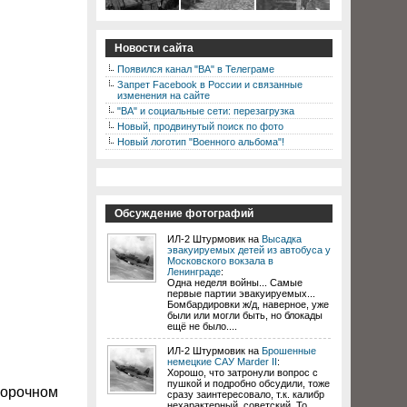
Новости сайта
Появился канал "ВА" в Телеграме
Запрет Facebook в России и связанные
изменения на сайте
"ВА" и социальные сети: перезагрузка
Новый, продвинутый поиск по фото
Новый логотип "Военного альбома"!
Обсуждение фотографий
ИЛ-2 Штурмовик на
Высадка
эвакуируемых детей из автобуса у
Московского вокзала в
Ленинграде
:
Одна неделя войны... Самые
первые партии эвакуируемых...
Бомбардировки ж/д, наверное, уже
были или могли быть, но блокады
ещё не было....
ИЛ-2 Штурмовик на
Брошенные
немецкие САУ Marder II
:
Хорошо, что затронули вопрос с
пушкой и подробно обсудили, тоже
сборочном
сразу заинтересовало, т.к. калибр
нехарактерный, советский. То