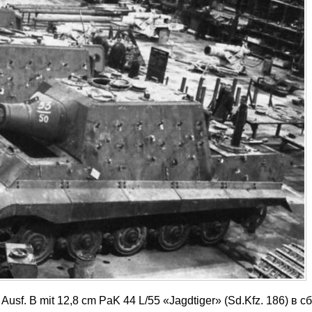
Ausf. B mit 12,8 cm PaK 44 L/55 «Jagdtiger» (Sd.Kfz. 186) в 