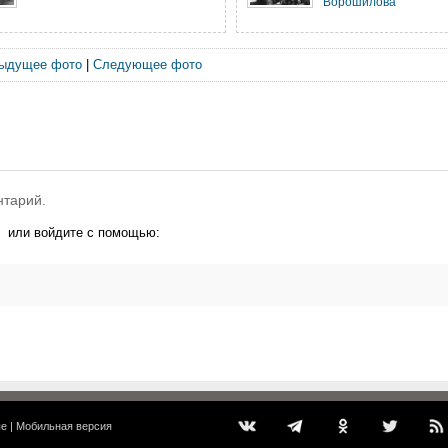
Ворошилова
ыдущее фото
|
Следующее фото
нтарий.
или войдите с помощью:
ые
|
Мобильная версия