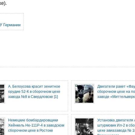
e).
У Германии
А. Белоусова красит зенитное
Двигатели ракет «Фау
орудие 52-К в сборочном цехе
сборочном цехе на п
завода №8 в Свердловске [1]
заводе «Миттельверк
Немецкие бомбардировщики
Установка двигателя 
Хейнкель Не-111P-4 в заводском
штурмовик Ил-2 в сб
сборочном цехе в Ростоке
цехе авиазавода № 1