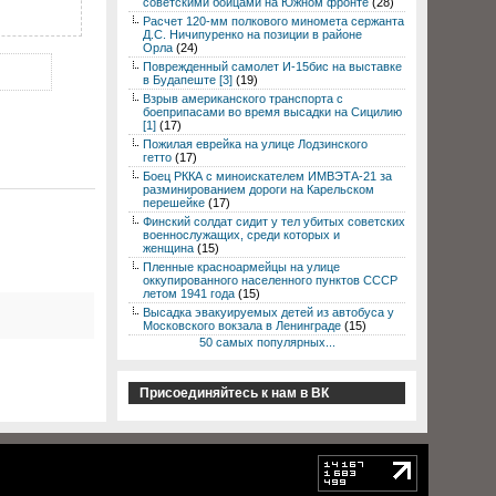
советскими бойцами на Южном фронте
(28)
Расчет 120-мм полкового миномета сержанта
Д.С. Ничипуренко на позиции в районе
Орла
(24)
Поврежденный самолет И-15бис на выставке
в Будапеште [3]
(19)
Взрыв американского транспорта с
боеприпасами во время высадки на Сицилию
[1]
(17)
Пожилая еврейка на улице Лодзинского
гетто
(17)
Боец РККА с миноискателем ИМВЭТА-21 за
разминированием дороги на Карельском
перешейке
(17)
Финский солдат сидит у тел убитых советских
военнослужащих, среди которых и
женщина
(15)
Пленные красноармейцы на улице
оккупированного населенного пунктов СССР
летом 1941 года
(15)
Высадка эвакуируемых детей из автобуса у
Московского вокзала в Ленинграде
(15)
50 самых популярных...
Присоединяйтесь к нам в ВК