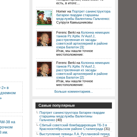
есть, в итоге:...
Homer на
Портрет санинструктора
батареи гвардии старшины
медслужбы Валентины Гальченко
:
Супруги Камышниковы
Ferenc Berki на
Колонна немецких
танков Pz.Kpfw. IV Ausf.J,
расстрелянная из засады
советской артиллерией в районе
озера Балатон [3]
:
Итак, мы нашли точное
местоположение:
Ferenc Berki на
Колонна немецких
танков Pz.Kpfw. IV Ausf.J,
расстрелянная из засады
советской артиллерией в районе
озера Балатон [2]
:
Итак, мы нашли точное
местоположение:
-2» в
Больше комментариев...
одземном
»
Самые популярные
Портрет санинструктора батареи гвардии
старшины медслужбы Валентины
Гальченко
(40)
АМ-38 на
Сбитый советский бомбардировщик ТБ-3 в
орочном
Краснооктябрьском районе Сталинграда
(31)
8 им.
Выступление певицы Л.А. Руслановой перед