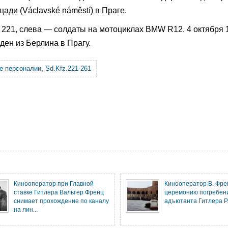
ощади (Václavské náměstí) в Праге.
221, слева — солдаты на мотоциклах BMW R12. 4 октября 1
ен из Берлина в Прагу.
е персоналии
,
Sd.Kfz.221-261
Кинооператор при Главной
Кинооператор В. Фре
ставке Гитлера Вальтер Френц
церемонию погребен
снимает прохождение по каналу
адъютанта Гитлера Р
на лин...