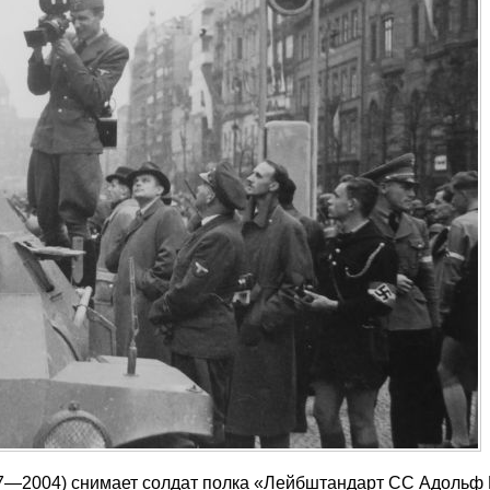
907—2004) снимает солдат полка «Лейбштандарт СС Адольф