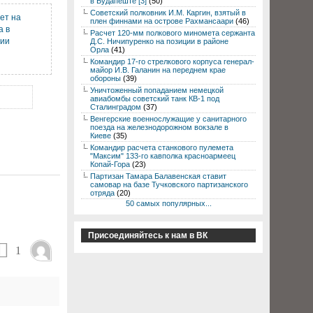
в Будапеште [3]
(50)
Советский полковник И.М. Каргин, взятый в
ет на
плен финнами на острове Рахмансаари
(46)
а в
Расчет 120-мм полкового миномета сержанта
ции
Д.С. Ничипуренко на позиции в районе
Орла
(41)
Командир 17-го стрелкового корпуса генерал-
майор И.В. Галанин на переднем крае
обороны
(39)
Уничтоженный попаданием немецкой
авиабомбы советский танк КВ-1 под
Сталинградом
(37)
Венгерские военнослужащие у санитарного
поезда на железнодорожном вокзале в
Киеве
(35)
Командир расчета станкового пулемета
"Максим" 133-го кавполка красноармеец
Копай-Гора
(23)
Партизан Тамара Балавенская ставит
самовар на базе Тучковского партизанского
отряда
(20)
50 самых популярных...
Присоединяйтесь к нам в ВК
1