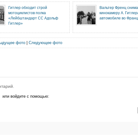
Гитлер обходит строй
Вальтер Френц снима
мотоциклистов полка
кинокамеру А. Гитлер
«Лейбштандарт СС Адольф
автомобиле во Фран
Гитлер»
ыдущее фото
|
Следующее фото
нтарий.
или войдите с помощью: