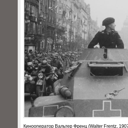
Кинооператор Вальтер Френц (Walter Frentz, 1