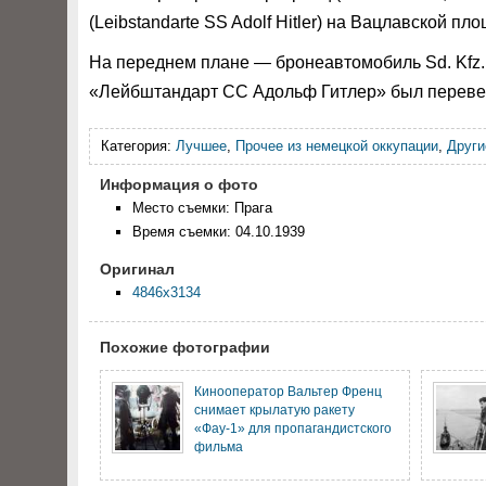
(Leibstandarte SS Adolf Hitler) на Вацлавской пл
На переднем плане — бронеавтомобиль Sd. Kfz. 
«Лейбштандарт СС Адольф Гитлер» был перевед
Категория:
Лучшее
,
Прочее из немецкой оккупации
,
Други
Информация о фото
Место съемки: Прага
Время съемки: 04.10.1939
Оригинал
4846x3134
Похожие фотографии
Кинооператор Вальтер Френц
снимает крылатую ракету
«Фау-1» для пропагандистского
фильма