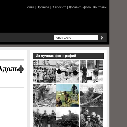
Войти
|
Правила
|
О проекте
|
Добавить фото
|
Контакты
Из лучших фотографий
 Адольф