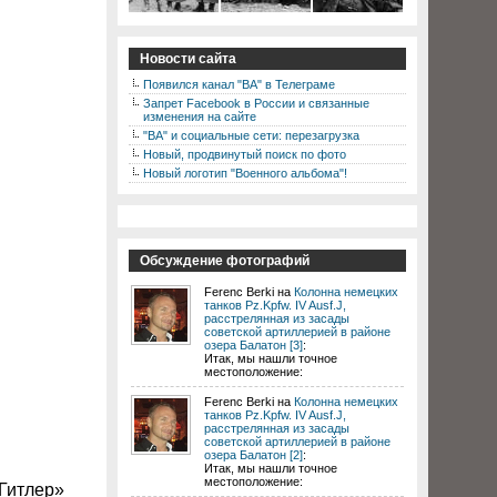
Новости сайта
Появился канал "ВА" в Телеграме
Запрет Facebook в России и связанные
изменения на сайте
"ВА" и социальные сети: перезагрузка
Новый, продвинутый поиск по фото
Новый логотип "Военного альбома"!
Обсуждение фотографий
Ferenc Berki на
Колонна немецких
танков Pz.Kpfw. IV Ausf.J,
расстрелянная из засады
советской артиллерией в районе
озера Балатон [3]
:
Итак, мы нашли точное
местоположение:
Ferenc Berki на
Колонна немецких
танков Pz.Kpfw. IV Ausf.J,
расстрелянная из засады
советской артиллерией в районе
озера Балатон [2]
:
Итак, мы нашли точное
местоположение:
 Гитлер»