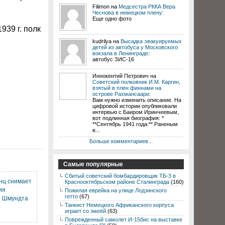
Filimon на
Медсестра РККА Вера
Чеснова в немецком плену
:
Еще одно фото
939 г. полк
kudrilya на
Высадка эвакуируемых
детей из автобуса у Московского
вокзала в Ленинграде
:
автобус ЗИС-16
Иннокентий Петрович на
Советский полковник И.М. Каргин,
взятый в плен финнами на
острове Рахмансаари
:
Вам нужно изменить описание. На
цифровой истории опубликовали
интервью с Баиром Иринчеевым,
вот подлинная биография: *
**Сентябрь 1941 года:** Раненым
в...
Больше комментариев...
Самые популярные
Сбитый советский бомбардировщик ТБ-3 в
нц снимает
Краснооктябрьском районе Сталинграда
(160)
ия
Пожилая еврейка на улице Лодзинского
гетто
(67)
. Шмундта
Танкист Немецкого Африканского корпуса
играет со змеёй
(63)
Поврежденный самолет И-15бис на выставке