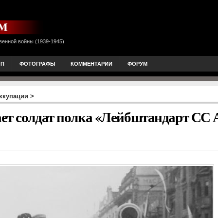
венной войны (1939-1945)
ОП
ФОТОГРАФЫ
КОММЕНТАРИИ
ФОРУМ
ккупации
>
ает солдат полка «Лейбштандарт СС