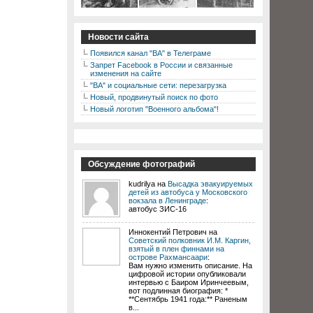
Новости сайта
Появился канал "ВА" в Телеграме
Запрет Facebook в России и связанные
изменения на сайте
"ВА" и социальные сети: перезагрузка
Новый, продвинутый поиск по фото
Новый логотип "Военного альбома"!
Обсуждение фотографий
kudrilya на
Высадка эвакуируемых
детей из автобуса у Московского
вокзала в Ленинграде
:
автобус ЗИС-16
Иннокентий Петрович на
Советский полковник И.М. Каргин,
взятый в плен финнами на
острове Рахмансаари
:
Вам нужно изменить описание. На
цифровой истории опубликовали
интервью с Баиром Иринчеевым,
вот подлинная биография: *
**Сентябрь 1941 года:** Раненым
в...