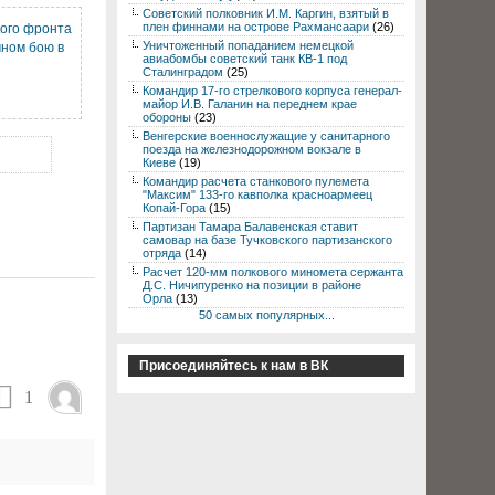
Советский полковник И.М. Каргин, взятый в
плен финнами на острове Рахмансаари
(26)
кого фронта
Уничтоженный попаданием немецкой
чном бою в
авиабомбы советский танк КВ-1 под
Сталинградом
(25)
Командир 17-го стрелкового корпуса генерал-
майор И.В. Галанин на переднем крае
обороны
(23)
Венгерские военнослужащие у санитарного
поезда на железнодорожном вокзале в
Киеве
(19)
Командир расчета станкового пулемета
"Максим" 133-го кавполка красноармеец
Копай-Гора
(15)
Партизан Тамара Балавенская ставит
самовар на базе Тучковского партизанского
отряда
(14)
Расчет 120-мм полкового миномета сержанта
Д.С. Ничипуренко на позиции в районе
Орла
(13)
50 самых популярных...
Присоединяйтесь к нам в ВК
1