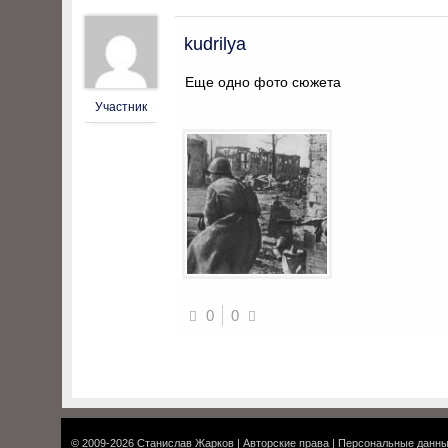
kudrilya
Еще одно фото сюжета
Участник
0
0
© 2009-2026
Станислав Жарков
|
Авторские права
|
Персональные данн