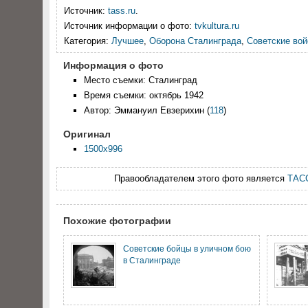
Источник:
tass.ru
.
Источник информации о фото:
tvkultura.ru
Категория:
Лучшее
,
Оборона Сталинграда
,
Советские вой
Информация о фото
Место съемки: Сталинград
Время съемки: октябрь 1942
Автор: Эммануил Евзерихин
(
118
)
Оригинал
1500x996
Правообладателем этого фото является
ТАС
Похожие фотографии
Советские бойцы в уличном бою
в Сталинграде