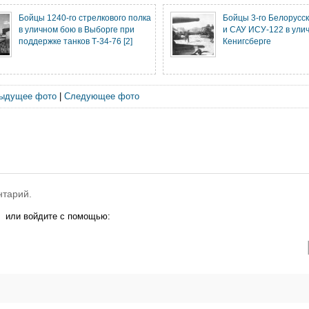
Бойцы 1240-го стрелкового полка
Бойцы 3-го Белорусс
в уличном бою в Выборге при
и САУ ИСУ-122 в ули
поддержке танков Т-34-76 [2]
Кенигсберге
ыдущее фото
|
Следующее фото
нтарий.
или войдите с помощью: