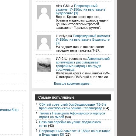
Alex GM на
Поврежденный
самолет И-15бис на выставке в
Будапеште [3]
:
Верно. Кроме всего прочего,
бравым мадьярам удалось еще и
ценный стрелковый трофей
захватить - "цельное ружжо".
kudrilya на
Поврежденный самолет
И-15бис на выставке в Будапеште
[3]
:
На заднем плане похоже лежит
передом вниз танкетка Т-27.
ИЛ-2 Штурмовик на
Американский
артиллерист рассматривает
трофейные награды на груди
сослуживца
:
Железный крест с инициалом «W»
С ветерана ПМВ ещё снял что ли
.
Больше комментариев...
Самые популярные
Сбитый советский бомбардировщик ТБ-3 в
Краснооктябрьском районе Сталинграда
(84)
личном бою
Танкист Немецкого Африканского корпуса
играет со змеёй
(54)
Пожилая еврейка на улице Лодзинского
гетто
(43)
Поврежденный самолет И-15бис на выставке
в Будапеште [3]
(27)