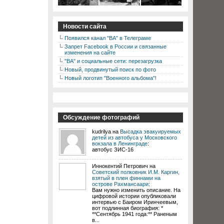
Новости сайта
Появился канал "ВА" в Телеграме
Запрет Facebook в России и связанные
изменения на сайте
"ВА" и социальные сети: перезагрузка
Новый, продвинутый поиск по фото
Новый логотип "Военного альбома"!
Обсуждение фотографий
kudrilya на
Высадка эвакуируемых
детей из автобуса у Московского
вокзала в Ленинграде
:
автобус ЗИС-16
Иннокентий Петрович на
Советский полковник И.М. Каргин,
взятый в плен финнами на
острове Рахмансаари
:
Вам нужно изменить описание. На
цифровой истории опубликовали
интервью с Баиром Иринчеевым,
вот подлинная биография: *
**Сентябрь 1941 года:** Раненым
в...