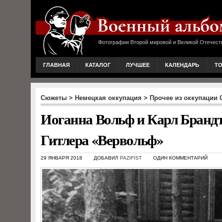
Фотографии Второй мировой и Великой Отечест
ГЛАВНАЯ
КАТАЛОГ
ЛУЧШЕЕ
КАЛЕНДАРЬ
Т
Сюжеты
>
Немецкая оккупация
>
Прочее из оккупации
Иоганна Вольф и Карл Брандт 
Гитлера «Вервольф»
29 ЯНВАРЯ 2018
ДОБАВИЛ
PAZIFIST
ОДИН КОММЕНТАРИЙ