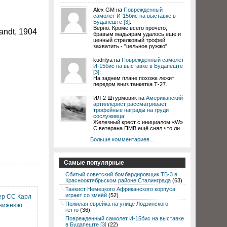
Alex GM на
Поврежденный
самолет И-15бис на выставке в
Будапеште [3]
:
Верно. Кроме всего прочего,
ndt, 1904
бравым мадьярам удалось еще и
ценный стрелковый трофей
захватить - "цельное ружжо".
kudrilya на
Поврежденный самолет
И-15бис на выставке в Будапеште
[3]
:
На заднем плане похоже лежит
передом вниз танкетка Т-27.
ИЛ-2 Штурмовик на
Американский
артиллерист рассматривает
трофейные награды на груди
сослуживца
:
Железный крест с инициалом «W»
С ветерана ПМВ ещё снял что ли
Больше комментариев...
Самые популярные
Сбитый советский бомбардировщик ТБ-3 в
Краснооктябрьском районе Сталинграда
(63)
Танкист Немецкого Африканского корпуса
играет со змеёй
(52)
р СС Карл
Пожилая еврейка на улице Лодзинского
 нижнюю
гетто
(36)
Поврежденный самолет И-15бис на выставке
в Будапеште [3]
(22)