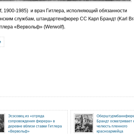
f, 1900-1985) и врач Гитлера, исполняющий обязанности
ским службам, штандартенфюрер СС Карл Брандт (Karl Bra
итлера «Вервольф» (Werwolf).
и
Эсэсовец из «отряда
Оберштурмбаннфюре
сопровождения фюрера» в
Брандт осматривает
деревне вблизи ставки Гитлера
челюсть пленного
«Вервольф»
красноармейца