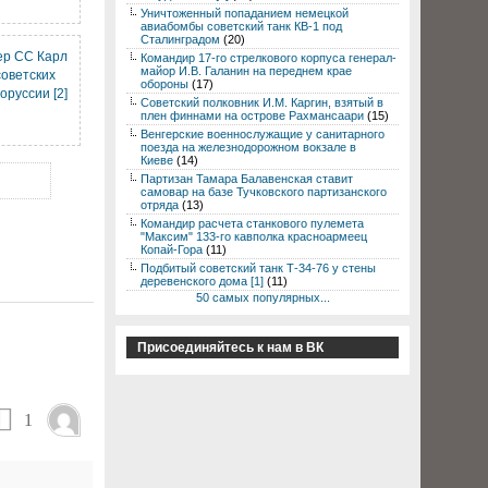
Уничтоженный попаданием немецкой
авиабомбы советский танк КВ-1 под
Сталинградом
(20)
р СС Карл
Командир 17-го стрелкового корпуса генерал-
майор И.В. Галанин на переднем крае
советских
обороны
(17)
руссии [2]
Советский полковник И.М. Каргин, взятый в
плен финнами на острове Рахмансаари
(15)
Венгерские военнослужащие у санитарного
поезда на железнодорожном вокзале в
Киеве
(14)
Партизан Тамара Балавенская ставит
самовар на базе Тучковского партизанского
отряда
(13)
Командир расчета станкового пулемета
"Максим" 133-го кавполка красноармеец
Копай-Гора
(11)
Подбитый советский танк Т-34-76 у стены
деревенского дома [1]
(11)
50 самых популярных...
Присоединяйтесь к нам в ВК
1