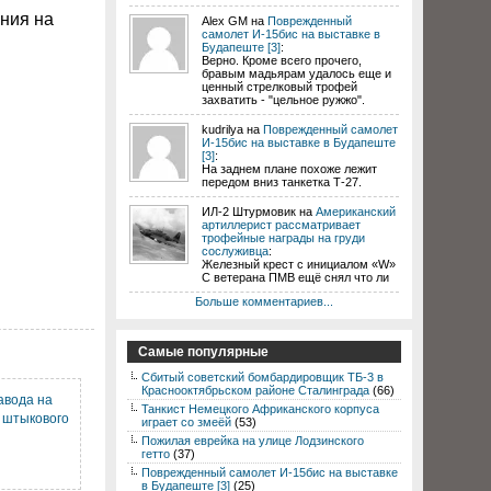
ения на
Alex GM на
Поврежденный
самолет И-15бис на выставке в
Будапеште [3]
:
Верно. Кроме всего прочего,
бравым мадьярам удалось еще и
ценный стрелковый трофей
захватить - "цельное ружжо".
kudrilya на
Поврежденный самолет
И-15бис на выставке в Будапеште
[3]
:
На заднем плане похоже лежит
передом вниз танкетка Т-27.
ИЛ-2 Штурмовик на
Американский
артиллерист рассматривает
трофейные награды на груди
сослуживца
:
Железный крест с инициалом «W»
С ветерана ПМВ ещё снял что ли
Больше комментариев...
Самые популярные
Сбитый советский бомбардировщик ТБ-3 в
Краснооктябрьском районе Сталинграда
(66)
авода на
Танкист Немецкого Африканского корпуса
 штыкового
играет со змеёй
(53)
Пожилая еврейка на улице Лодзинского
гетто
(37)
Поврежденный самолет И-15бис на выставке
в Будапеште [3]
(25)