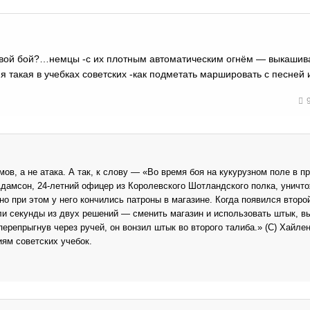
ковой бой?…немцы -с их плотным автоматическим огнём — выкашив
ия такая в учебках советских -как подметать маршировать с песней 
мов, а не атака. А так, к слову — «Во время боя на кукурузном поле в п
дамсон, 24-летний офицер из Королевского Шотландского полка, уничт
 но при этом у него кончились патроны в магазине. Когда появился второ
оли секунды из двух решений — сменить магазин и использовать штык, в
перепрыгнув через ручей, он вонзил штык во второго талиба.» (С) Хайле
ям советских учебок.