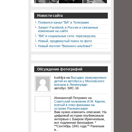
Новости сайта
Появился канал "ВА" в Телеграме
Запрет Facebook в России и связанные
изменения на сайте
"ВА" и социальные сети: перезагрузка
Новый, продвинутый поиск по фото
Новый логотип "Военного альбома"!
Обсуждение фотографий
kudrilya на
Высадка эвакуируемых
детей из автобуса у Московского
вокзала в Ленинграде
:
автобус ЗИС-16
Иннокентий Петрович на
Советский полковник И.М. Каргин,
взятый в плен финнами на
острове Рахмансаари
:
Вам нужно изменить описание. На
цифровой истории опубликовали
интервью с Баиром Иринчеевым,
вот подлинная биография: *
**Сентябрь 1941 года:** Раненым
в...