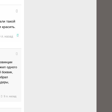
али такой
и красить.
9 л. назад
ровинции
ожил одного
й боевик,
ыбрал
ндеры,
9 л. назад