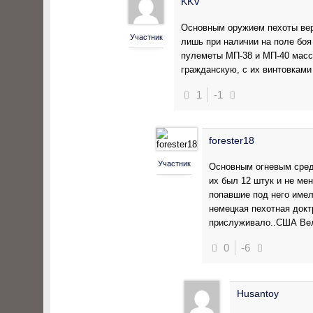
KKV
Основным оружием пехоты вер
Участник
лишь при наличии на поле боя
пулеметы МП-38 и МП-40 масс
гражданскую, с их винтовкам
1
-1
forester18
Участник
Основным огневым сред
их был 12 штук и не м
попавшие под него имел
немецкая пехотная докт
прислуживало..США Вел
0
-6
Husantoy