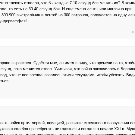
ужно таскать стволов, что бы каждые 7-10 секунд боя менять их? В комп
ола, то есть на 30-40 секунд боя. И еще смена ленты или магазина при
 800-900 выстрел/мин и лентой на 300 патронов, получается на одну лен
 вундерваффля!
оряво выразился. Сдаётся мне, он имел в виду, что времени на то, чтоб
секунд, пока меняется ствол. Учитывая, что война закончилась в Берлин
вод, что не все воспользовались этими секундами, чтобы убежать. Види
ться.
ость войск артиллерией, авиацией, развитие стрелкового вооружения во
укопашного боя пренебрегать не годиться и сегодня в начале ХХI в. Му
я на критику имеет положительные моменты цементирования дисциплин