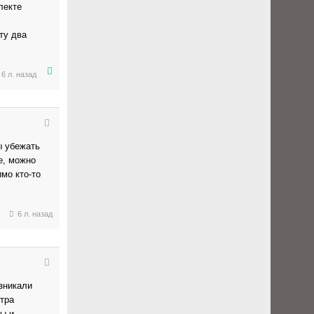
лекте
ту два
6 л. назад
ы убежать
е, можно
мо кто-то
6 л. назад
зникали
штра
ы и