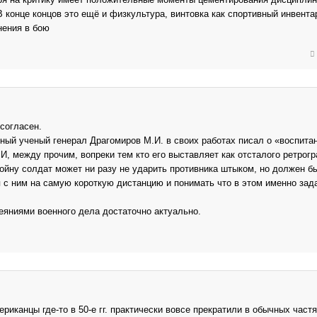
В конце концов это ещё и физкультура, винтовка как спортивный инвента
нения в бою
 согласен.
ный ученый генерал Драгомиров М.И. в своих работах писал о «воспита
И, между прочим, вопреки тем кто его выставляет как отсталого ретрогр
войну солдат может ни разу не ударить противника штыком, но должен б
 с ним на самую короткую дистанцию и понимать что в этом именно зад
еяниями военного дела достаточно актуально.
риканцы где-то в 50-е гг. практически вовсе прекратили в обычных частя