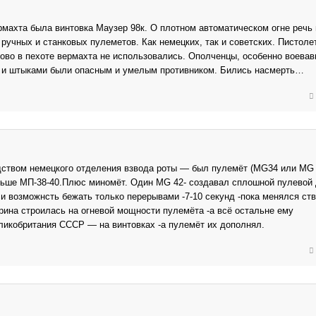
махта была винтовка Маузер 98к. О плотном автоматическом огне речь 
 ручных и станковых пулеметов. Как немецких, так и советских. Пистоле
ово в пехоте вермахта не использовались. Ополченцы, особенно воева
и и штыками были опасным и умелым противником. Бились насмерть…
ством немецкого отделения взвода роты — был пулемёт (МG34 или MG 4
еньше МП-38-40.Плюс миномёт. Один MG 42- создавал сплошной пулевой
и возможнсть бежать только перерывами -7-10 секунд -пока менялся ст
рина строилась на огневой мощности пулемёта -а всё остальне ему
икобритания СССР — на винтовках -а пулемёт их дополнял.