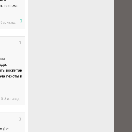
рь весьма
8 л. назад
нии
ада,
ыть воспитан
ача пехоты и
3 л. назад
х (не