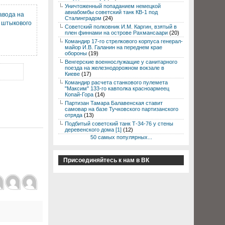
Уничтоженный попаданием немецкой
авиабомбы советский танк КВ-1 под
авода на
Сталинградом
(24)
 штыкового
Советский полковник И.М. Каргин, взятый в
плен финнами на острове Рахмансаари
(20)
Командир 17-го стрелкового корпуса генерал-
майор И.В. Галанин на переднем крае
обороны
(19)
Венгерские военнослужащие у санитарного
поезда на железнодорожном вокзале в
Киеве
(17)
Командир расчета станкового пулемета
"Максим" 133-го кавполка красноармеец
Копай-Гора
(14)
Партизан Тамара Балавенская ставит
самовар на базе Тучковского партизанского
отряда
(13)
Подбитый советский танк Т-34-76 у стены
деревенского дома [1]
(12)
50 самых популярных...
Присоединяйтесь к нам в ВК