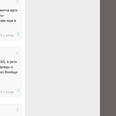
могла идти
ты-
вшие еще в
9 л. назад
2), в роте
 дождь и
вол.Вообще
9 л. назад