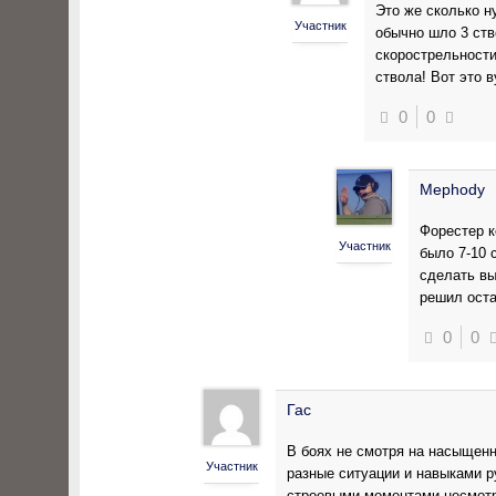
Это же сколько н
Участник
обычно шло 3 ств
скорострельности
ствола! Вот это
0
0
Mephody
Форестер к
Участник
было 7-10 
сделать вы
решил оста
0
0
Гас
В боях не смотря на насыщенн
Участник
разные ситуации и навыками р
строевыми моментами несмотр