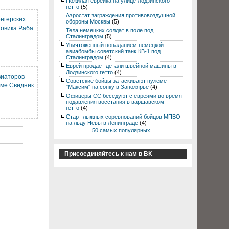
Пожилая еврейка на улице Лодзинского
гетто
(5)
Аэростат заграждения противовоздушной
нгерских
обороны Москвы
(5)
зовика Раба
Тела немецких солдат в поле под
Сталинградом
(5)
Уничтоженный попаданием немецкой
авиабомбы советский танк КВ-1 под
Сталинградом
(4)
Еврей продает детали швейной машины в
Лодзинского гетто
(4)
виаторов
Советские бойцы затаскивают пулемет
оме Свидник
"Максим" на сопку в Заполярье
(4)
Офицеры СС беседуют с евреями во время
подавления восстания в варшавском
гетто
(4)
Старт лыжных соревнований бойцов МПВО
на льду Невы в Ленинграде
(4)
50 самых популярных...
Присоединяйтесь к нам в ВК