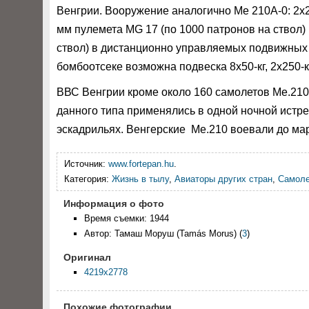
Венгрии. Вооружение аналогично Me 210А-0: 2х2
мм пулемета MG 17 (по 1000 патронов на ствол) 
ствол) в дистанционно управляемых подвижных 
бомбоотсеке возможна подвеска 8х50-кг, 2х250-к
ВВС Венгрии кроме около 160 самолетов Me.210
данного типа применялись в одной ночной истре
эскадрильях. Венгерские Ме.210 воевали до мар
Источник:
www.fortepan.hu
.
Категория:
Жизнь в тылу
,
Авиаторы других стран
,
Самоле
Информация о фото
Время съемки: 1944
Автор: Тамаш Моруш (Tamás Morus)
(
3
)
Оригинал
4219x2778
Похожие фотографии