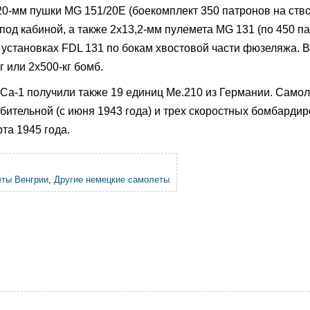
0-мм пушки MG 151/20Е (боекомплект 350 патронов на ствол
под кабиной, а также 2х13,2-мм пулемета MG 131 (по 450 п
установках FDL 131 по бокам хвостовой части фюзеляжа. В
г или 2х500-кг бомб.
Са-1 получили также 19 единиц Me.210 из Германии. Само
бительной (с июня 1943 года) и трех скоростных бомбарди
та 1945 года.
ты Венгрии
,
Другие немецкие самолеты