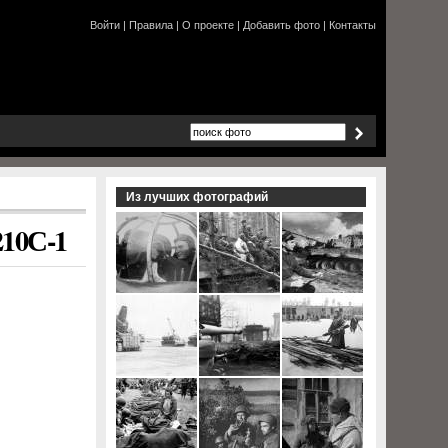
Войти
|
Правила
|
О проекте
|
Добавить фото
|
Контакты
Из лучших фотографий
210С-1