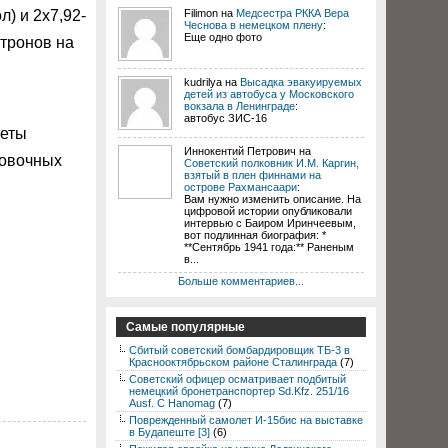
) и 2х7,92-
Filimon на
Медсестра РККА Вера
Чеснова в немецком плену
:
Еще одно фото
атронов на
kudrilya на
Высадка эвакуируемых
детей из автобуса у Московского
вокзала в Ленинграде
:
автобус ЗИС-16
леты
Иннокентий Петрович на
ровочных
Советский полковник И.М. Каргин,
взятый в плен финнами на
острове Рахмансаари
:
Вам нужно изменить описание. На
цифровой истории опубликовали
интервью с Баиром Иринчеевым,
вот подлинная биография: *
**Сентябрь 1941 года:** Раненым
в...
Больше комментариев...
Самые популярные
Сбитый советский бомбардировщик ТБ-3 в
Краснооктябрьском районе Сталинграда
(7)
Советский офицер осматривает подбитый
немецкий бронетранспортер Sd.Kfz. 251/16
Ausf. C Hanomag
(7)
Поврежденный самолет И-15бис на выставке
в Будапеште [3]
(6)