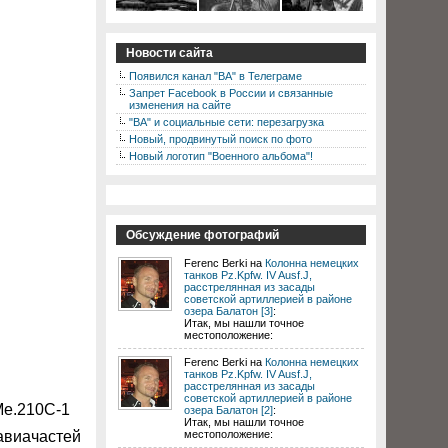
Новости сайта
Появился канал "ВА" в Телеграме
Запрет Facebook в России и связанные
изменения на сайте
"ВА" и социальные сети: перезагрузка
Новый, продвинутый поиск по фото
Новый логотип "Военного альбома"!
Обсуждение фотографий
Ferenc Berki на
Колонна немецких
танков Pz.Kpfw. IV Ausf.J,
расстрелянная из засады
советской артиллерией в районе
озера Балатон [3]
:
Итак, мы нашли точное
местоположение:
Ferenc Berki на
Колонна немецких
танков Pz.Kpfw. IV Ausf.J,
расстрелянная из засады
советской артиллерией в районе
Me.210C-1
озера Балатон [2]
:
Итак, мы нашли точное
 авиачастей
местоположение: