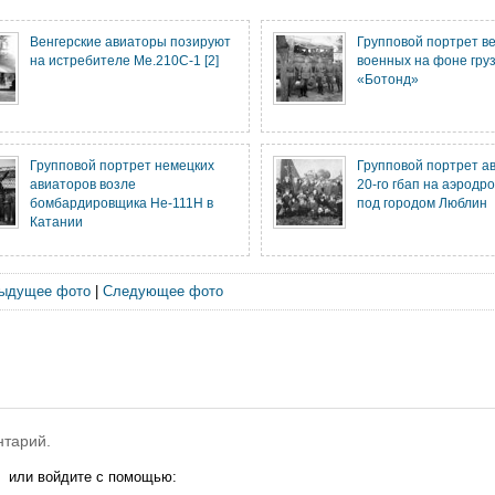
Венгерские авиаторы позируют
Групповой портрет ве
на истребителе Ме.210С-1 [2]
военных на фоне гру
«Ботонд»
Групповой портрет немецких
Групповой портрет а
авиаторов возле
20-го гбап на аэродр
бомбардировщика He-111H в
под городом Люблин
Катании
ыдущее фото
|
Следующее фото
нтарий.
или войдите с помощью: