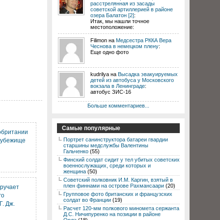
расстрелянная из засады
советской артиллерией в районе
озера Балатон [2]
:
Итак, мы нашли точное
местоположение:
Filimon на
Медсестра РККА Вера
Чеснова в немецком плену
:
Еще одно фото
kudrilya на
Высадка эвакуируемых
детей из автобуса у Московского
вокзала в Ленинграде
:
автобус ЗИС-16
Больше комментариев...
Самые популярные
обритании
Портрет санинструктора батареи гвардии
оубежище
старшины медслужбы Валентины
Гальченко
(55)
Финский солдат сидит у тел убитых советских
военнослужащих, среди которых и
женщина
(50)
Советский полковник И.М. Каргин, взятый в
плен финнами на острове Рахмансаари
(20)
вручает
Групповое фото британских и французских
го
солдат во Франции
(19)
Г. Дж.
Расчет 120-мм полкового миномета сержанта
Д.С. Ничипуренко на позиции в районе