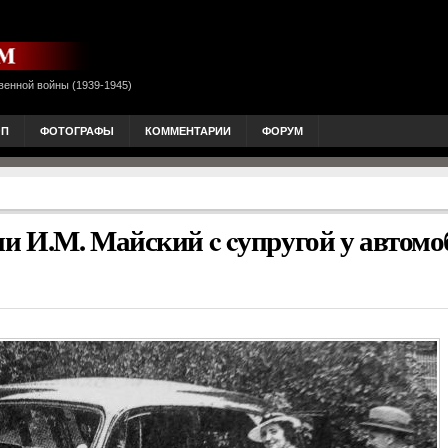
венной войны (1939-1945)
ОП
ФОТОГРАФЫ
КОММЕНТАРИИ
ФОРУМ
и И.М. Майский c cупругой у автомо