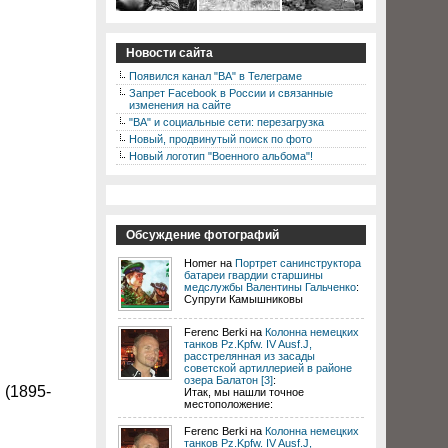
Новости сайта
Появился канал "ВА" в Телеграме
Запрет Facebook в России и связанные
изменения на сайте
"ВА" и социальные сети: перезагрузка
Новый, продвинутый поиск по фото
Новый логотип "Военного альбома"!
Обсуждение фотографий
Homer на
Портрет санинструктора
батареи гвардии старшины
медслужбы Валентины Гальченко
:
Супруги Камышниковы
Ferenc Berki на
Колонна немецких
танков Pz.Kpfw. IV Ausf.J,
расстрелянная из засады
советской артиллерией в районе
озера Балатон [3]
:
 (1895-
Итак, мы нашли точное
местоположение:
Ferenc Berki на
Колонна немецких
танков Pz.Kpfw. IV Ausf.J,