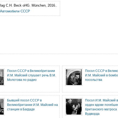
erlag C.H. Beck oHG. München, 2016.
.
Автомобили СССР
Посол СССР в Великобритании
Посол СССР в Велик
И.М. Майский слушает речь В.М.
И.М. Майский в бомб
Молотова по радио
посольства
Бывший посол СССР в
Посол И.М. Майский 
Великобритании И.М. Майский на
орден вдове погибше
станции в Багдаде
британского матроса 
Вудворда