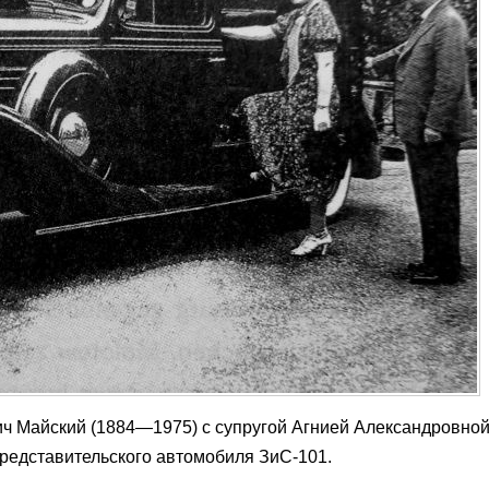
 Майский (1884—1975) c cупругой Агнией Александровной
представительского автомобиля ЗиС-101.