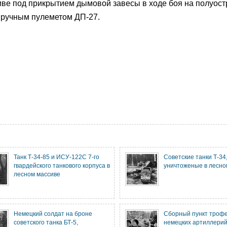
ве под прикрытием дымовой завесы в ходе боя на полуост
 ручным пулеметом ДП-27.
Танк Т-34-85 и ИСУ-122С 7-го
Советские танки Т-34
гвардейского танкового корпуса в
уничтоженые в лесно
лесном массиве
Немецкий солдат на броне
Сборный пункт троф
советского танка БТ-5,
немецких артиллерий