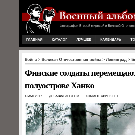
Фотографии Второй мировой и Великой Отечест
ГЛАВНАЯ
КАТАЛОГ
ЛУЧШЕЕ
КАЛЕНДАРЬ
Т
Война
>
Великая Отечественная война
>
Ленинград
>
Б
Финские солдаты перемещаются
полуострове Ханко
4 МАЯ 2017
ДОБАВИЛ
ALEX GM
КОММЕНТАРИЕВ НЕТ