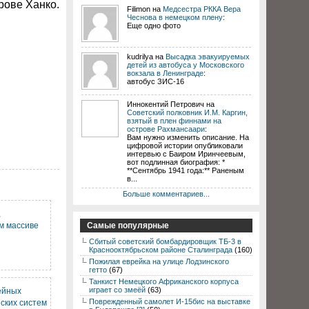
рове Ханко.
Filimon на
Медсестра РККА Вера
Чеснова в немецком плену
:
Еще одно фото
kudrilya на
Высадка эвакуируемых
детей из автобуса у Московского
вокзала в Ленинграде
:
автобус ЗИС-16
Иннокентий Петрович на
Советский полковник И.М. Каргин,
взятый в плен финнами на
острове Рахмансаари
:
Вам нужно изменить описание. На
цифровой истории опубликовали
интервью с Баиром Иринчеевым,
вот подлинная биография: *
**Сентябрь 1941 года:** Раненым
в...
Больше комментариев...
,
м массиве
Самые популярные
Сбитый советский бомбардировщик ТБ-3 в
Краснооктябрьском районе Сталинграда
(160)
Пожилая еврейка на улице Лодзинского
гетто
(67)
Танкист Немецкого Африканского корпуса
играет со змеёй
(63)
ейных
Поврежденный самолет И-15бис на выставке
ских систем