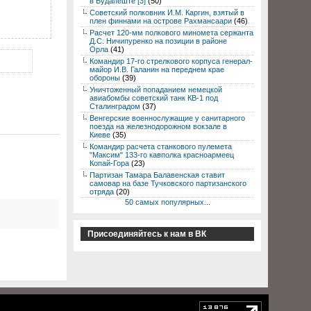
в Будапеште [3]
(50)
Советский полковник И.М. Каргин, взятый в
плен финнами на острове Рахмансаари
(46)
Расчет 120-мм полкового миномета сержанта
Д.С. Ничипуренко на позиции в районе
Орла
(41)
Командир 17-го стрелкового корпуса генерал-
майор И.В. Галанин на переднем крае
обороны
(39)
Уничтоженный попаданием немецкой
авиабомбы советский танк КВ-1 под
Сталинградом
(37)
Венгерские военнослужащие у санитарного
поезда на железнодорожном вокзале в
Киеве
(35)
Командир расчета станкового пулемета
"Максим" 133-го кавполка красноармеец
Копай-Гора
(23)
Партизан Тамара Балавенская ставит
самовар на базе Тучковского партизанского
отряда
(20)
50 самых популярных...
Присоединяйтесь к нам в ВК