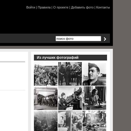
Войти
|
Правила
|
О проекте
|
Добавить фото
|
Контакты
Из лучших фотографий