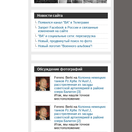
Новости сайта
Появился канал "ВА" в Телеграме
Запрет Facebook в России и связанные
изменения на сайте
"ВА" и социальные сети: перезагрузка
Новый, продвинутый поиск по фото
Новый логотип "Военного альбома"!
Обсуждение фотографий
Ferenc Berki на
Колонна немецких
танков Pz.Kpfw. IV Ausf.J,
расстрелянная из засады
советской артиллерией в районе
озера Балатон [3]
:
Итак, мы нашли точное
местоположение:
Ferenc Berki на
Колонна немецких
танков Pz.Kpfw. IV Ausf.J,
расстрелянная из засады
советской артиллерией в районе
озера Балатон [2]
:
Итак, мы нашли точное
местоположение: