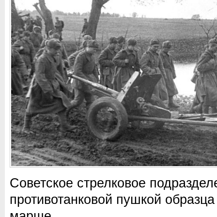
Советское стрелковое подраздел
противотанковой пушкой образца 
марше.