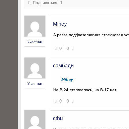
Подписаться
Mihey
А разве подфюзеляжная стрелковая уст
Участник
0
0
самбади
Mihey
:
Участник
На B-24 втягивалась, на B-17 нет.
0
0
cthu