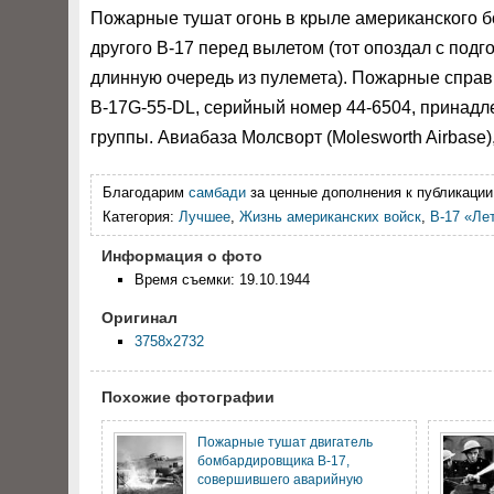
Пожарные тушат огонь в крыле американского б
другого B-17 перед вылетом (тот опоздал с подг
длинную очередь из пулемета). Пожарные справи
B-17G-55-DL, серийный номер 44-6504, принад
группы. Авиабаза Молсворт (Molesworth Airbase)
Благодарим
самбади
за ценные дополнения к публикации
Категория:
Лучшее
,
Жизнь американских войск
,
B-17 «Ле
Информация о фото
Время съемки: 19.10.1944
Оригинал
3758x2732
Похожие фотографии
Пожарные тушат двигатель
бомбардировщика B-17,
совершившего аварийную