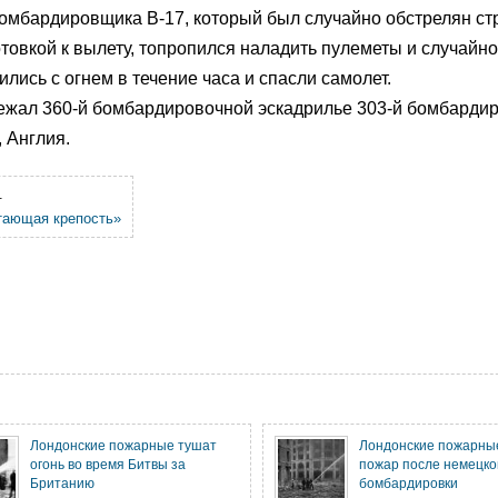
омбардировщика B-17, который был случайно обстрелян ст
отовкой к вылету, топропился наладить пулеметы и случайно
лись с огнем в течение часа и спасли самолет.
лежал 360-й бомбардировочной эскадрилье 303-й бомбарди
, Англия.
.
тающая крепость»
Лондонские пожарные тушат
Лондонские пожарны
огонь во время Битвы за
пожар после немецко
Британию
бомбардировки