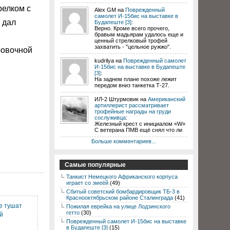
релком с
Alex GM на
Поврежденный
самолет И-15бис на выставке в
 дал
Будапеште [3]
:
Верно. Кроме всего прочего,
бравым мадьярам удалось еще и
ценный стрелковый трофей
захватить - "цельное ружжо".
ровочной
kudrilya на
Поврежденный самолет
И-15бис на выставке в Будапеште
[3]
:
На заднем плане похоже лежит
передом вниз танкетка Т-27.
ИЛ-2 Штурмовик на
Американский
артиллерист рассматривает
трофейные награды на груди
сослуживца
:
Железный крест с инициалом «W»
С ветерана ПМВ ещё снял что ли
Больше комментариев...
Самые популярные
Танкист Немецкого Африканского корпуса
играет со змеёй
(49)
Сбитый советский бомбардировщик ТБ-3 в
Краснооктябрьском районе Сталинграда
(41)
е тушат
Пожилая еврейка на улице Лодзинского
гетто
(30)
й
Поврежденный самолет И-15бис на выставке
в Будапеште [3]
(15)