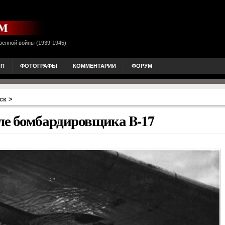
венной войны (1939-1945)
ОП
ФОТОГРАФЫ
КОММЕНТАРИИ
ФОРУМ
ск
>
ле бомбардировщика B-17