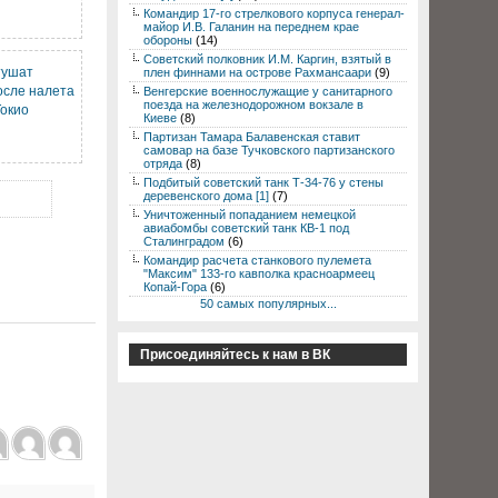
Командир 17-го стрелкового корпуса генерал-
майор И.В. Галанин на переднем крае
обороны
(14)
Советский полковник И.М. Каргин, взятый в
тушат
плен финнами на острове Рахмансаари
(9)
осле налета
Венгерские военнослужащие у санитарного
поезда на железнодорожном вокзале в
Токио
Киеве
(8)
Партизан Тамара Балавенская ставит
самовар на базе Тучковского партизанского
отряда
(8)
Подбитый советский танк Т-34-76 у стены
деревенского дома [1]
(7)
Уничтоженный попаданием немецкой
авиабомбы советский танк КВ-1 под
Сталинградом
(6)
Командир расчета станкового пулемета
"Максим" 133-го кавполка красноармеец
Копай-Гора
(6)
50 самых популярных...
Присоединяйтесь к нам в ВК