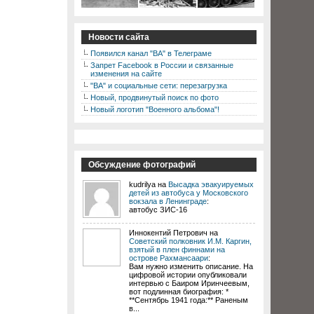
Новости сайта
Появился канал "ВА" в Телеграме
Запрет Facebook в России и связанные
изменения на сайте
"ВА" и социальные сети: перезагрузка
Новый, продвинутый поиск по фото
Новый логотип "Военного альбома"!
Обсуждение фотографий
kudrilya на
Высадка эвакуируемых
детей из автобуса у Московского
вокзала в Ленинграде
:
автобус ЗИС-16
Иннокентий Петрович на
Советский полковник И.М. Каргин,
взятый в плен финнами на
острове Рахмансаари
:
Вам нужно изменить описание. На
цифровой истории опубликовали
интервью с Баиром Иринчеевым,
вот подлинная биография: *
**Сентябрь 1941 года:** Раненым
в...