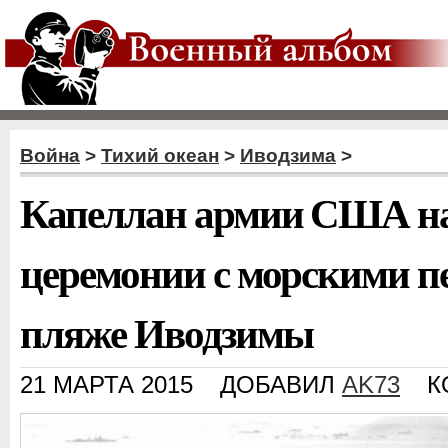
Война
>
Тихий океан
>
Иводзима
>
Капеллан армии США на
церемонии с морскими п
пляже Иводзимы
21 МАРТА 2015
ДОБАВИЛ
AK73
К