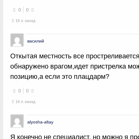
0
0
16 л. назад
василий
Откытая местность все простреливается
обнаружено врагом,идет пристрелка мо
позицию,а если это плацдарм?
0
0
16 л. назад
alyosha-altay
Я конечно не специалист, но можно я п