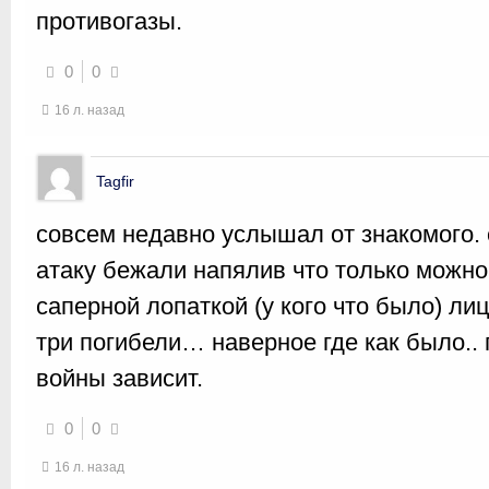
противогазы.
0
0
16 л. назад
Tagfir
совсем недавно услышал от знакомого. 
атаку бежали напялив что только можно 
саперной лопаткой (у кого что было) ли
три погибели… наверное где как было.. п
войны зависит.
0
0
16 л. назад