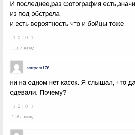
И последнее,раз фотография есть,зна
из под обстрела
и есть вероятность что и бойцы тоже
0
0
16 л. назад
starpom176
ни на одном нет касок. Я слышал, что да
одевали. Почему?
0
0
16 л. назад