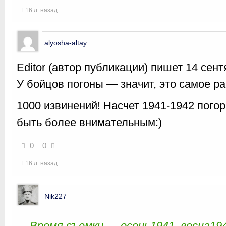
16 л. назад
alyosha-altay
Editor (автор публикации) пишет 14 сент
У бойцов погоны — значит, это самое ра
1000 извинений! Насчет 1941-1942 пого
быть более внимательным:)
0
0
16 л. назад
Nik227
Время съемки — осень1941, весна194