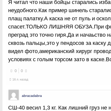
Я читал что наши бойцы старались избав
неудобного.Как пример шинель старалис
плащ палатку.А каска не от пуль и оскол
спасет.ТОЛЬКО ЛИШНЯЯ ОБУЗА.При фо
преград это точно гиря.Да и начаьство 
сквозь пальцы,это у пендосов за каску 
видел фото,американский хирург прово
условиях с голым торсом зато в каске.В
0
0
16 л. назад
abracadabra
СШ-40 весил 1,3 кг. Как лишний груз не 