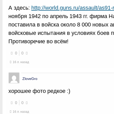
А здесь:
http://world.guns.ru/assault/as91-
ноября 1942 по апрель 1943 гг. фирма H
поставила в войска около 8 000 новых 
войсковые испытания в условиях боев п
Противоречие во всём!
0
0
16 л. назад
ZloveGro
хорошее фото редкое :)
0
0
16 л. назад