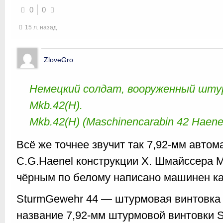
0
0
15 л. назад
ZloveGro
Немецкий солдат, вооруженный шту
Mkb.42(H).
Mkb.42(H) (Maschinencarabin 42 Haene
Всё же точнее звучит так 7,92-мм авто
C.G.Нaenel конструкции Х. Шмайссера М
чёрным по белому написано машинен ка
SturmGewehr 44 — штурмовая винтовка 
название 7,92-мм штурмовой винтовки 