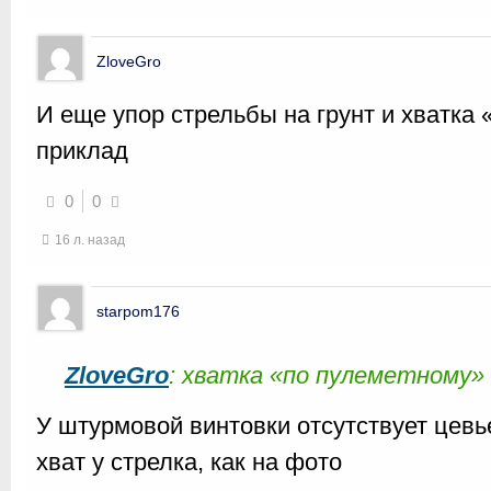
ZloveGro
И еще упор стрельбы на грунт и хватка
приклад
0
0
16 л. назад
starpom176
ZloveGro
: хватка «по пулеметному» 
У штурмовой винтовки отсутствует цевье
хват у стрелка, как на фото