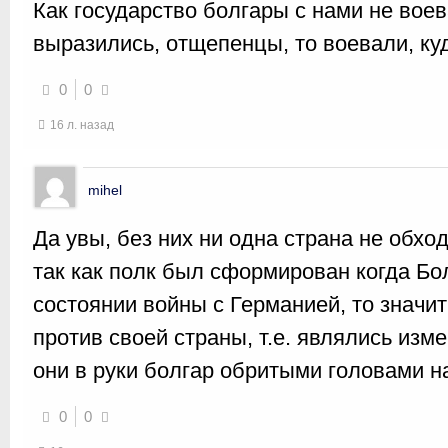
Как государство болгары с нами не воев
выразились, отщепенцы, то воевали, куд
0
0
16 л. назад
mihel
Да увы, без них ни одна страна не обхо
так как полк был сформирован когда Бо
состоянии войны с Германией, то значит
против своей страны, т.е. являлись из
они в руки болгар обритыми головами н
0
0