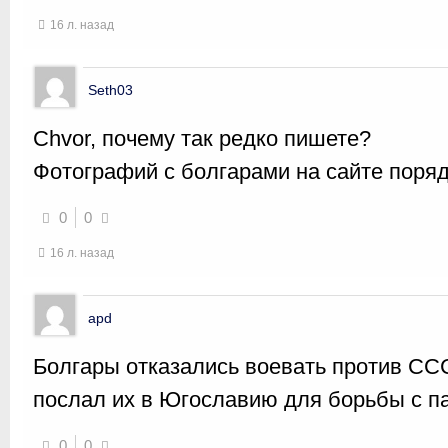
16 л. назад
Seth03
Chvor, почему так редко пишете?
Фотографий с болгарами на сайте поряд
0
0
16 л. назад
apd
Болгары отказались воевать против ССС
послал их в Югославию для борьбы с п
0
0