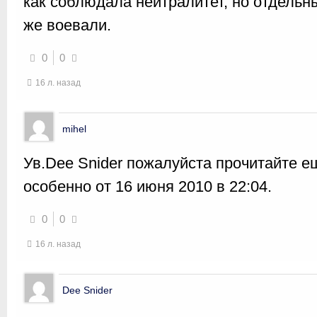
как соблюдала нейтралитет, но отдельн
же воевали.
0
0
16 л. назад
mihel
Ув.Dee Snider пожалуйста прочитайте ещ
особенно от 16 июня 2010 в 22:04.
0
0
16 л. назад
Dee Snider