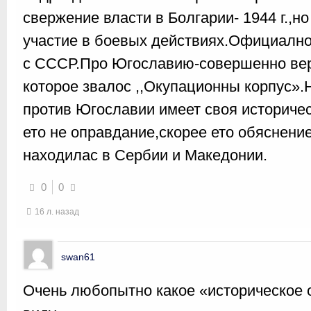
свержение власти в Болгарии- 1944 г.,н
участие в боевых действиях.Официално
с СССР.Про Югославию-совершенно вер
которое звалос ,,Окупационны корпус».
против Югославии имеет своя историче
ето не оправдание,скорее ето обяснени
находилас в Сербии и Македонии.
0
0
16 л. назад
swan61
Очень любопытно какое «историческое 