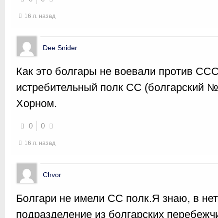
16 л. назад
Dee Snider
Как это болгары не воевали против ССС
истребительный полк СС (болгарский № 
Хорном.
0
0
16 л. назад
Chvor
Болгари не имели СС полк.Я знаю, в нет
подразделение из болгарских перебежчи