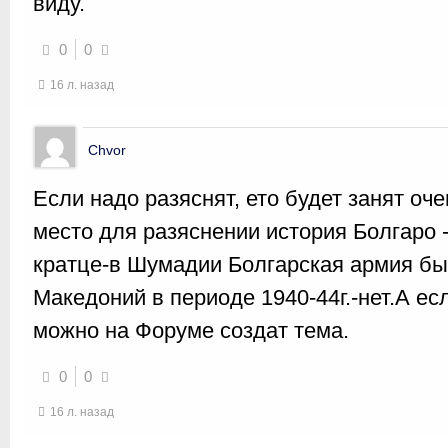
виду.
0
0
16 л. назад
Chvor
Если надо разяснят, ето будет занят оч
место для разяснении история Болгаро 
кратце-в Шумадии Болгарская армия бы
Македоний в периоде 1940-44г.-нет.А ес
можно на Форуме создат тема.
0
0
16 л. назад