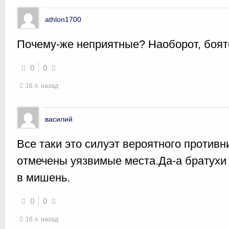
athlon1700
Почему-же неприятные? Наоборот, боят
0
0
16 л. назад
василий
Все таки это силуэт вероятного противн
отмечены уязвимые места.Да-а братухи
в мишень.
0
0
16 л. назад