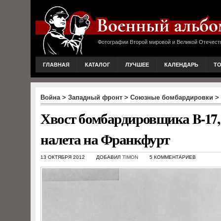
Фотографии Второй мировой и Великой Отечест
ГЛАВНАЯ
КАТАЛОГ
ЛУЧШЕЕ
КАЛЕНДАРЬ
Т
Война
>
Западный фронт
>
Союзные бомбардировки
>
Хвост бомбардировщика B-17
налета на Франкфурт
13 ОКТЯБРЯ 2012
ДОБАВИЛ
TIMON
5 КОММЕНТАРИЕВ