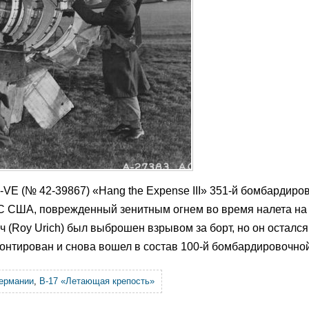
VE (№ 42-39867) «Hang the Expense III» 351-й бомбардиро
С США, поврежденный зенитным огнем во время налета на
 (Roy Urich) был выброшен взрывом за борт, но он остался
монтирован и снова вошел в состав 100-й бомбардировочной
ермании
,
B-17 «Летающая крепость»