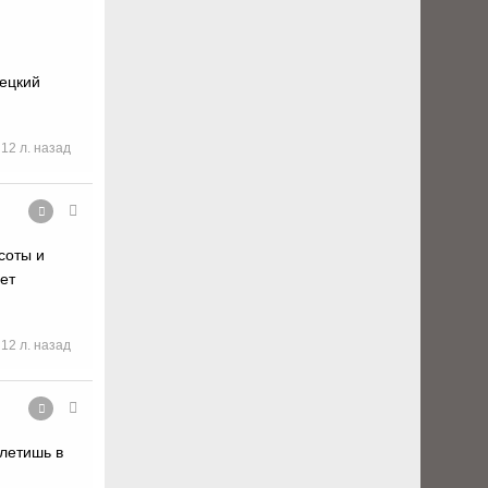
мецкий
12 л. назад
соты и
ет
12 л. назад
 летишь в