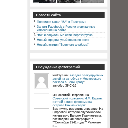
Новости сайта
Появился канал "ВА" в Телеграме
Запрет Facebook в России и связанные
изменения на сайте
"ВА" и социальные сети: перезагрузка
Новый, продвинутый поиск по фото
Новый логотип "Военного альбома"!
Обсуждение фотографий
kudrilya на
Высадка эвакуируемых
детей из автобуса у Московского
вокзала в Ленинграде
:
автобус ЗИС-16
Иннокентий Петрович на
Советский полковник И.М. Каргин,
взятый в плен финнами на
острове Рахмансаари
:
Вам нужно изменить описание. На
цифровой истории опубликовали
интервью с Баиром Иринчеевым,
вот подлинная биография: *
**Сентябрь 1941 года:** Раненым
в...