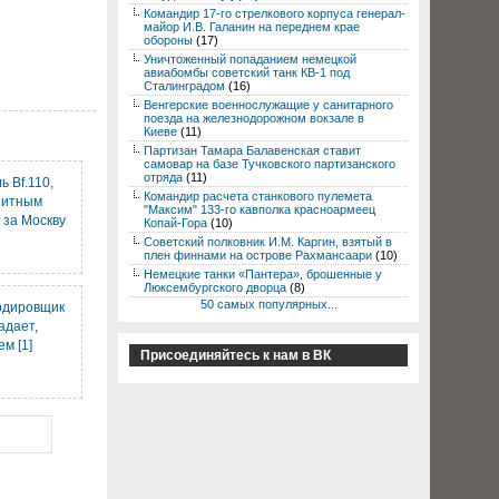
Командир 17-го стрелкового корпуса генерал-
майор И.В. Галанин на переднем крае
обороны
(17)
Уничтоженный попаданием немецкой
авиабомбы советский танк КВ-1 под
Сталинградом
(16)
Венгерские военнослужащие у санитарного
поезда на железнодорожном вокзале в
Киеве
(11)
Партизан Тамара Балавенская ставит
самовар на базе Тучковского партизанского
отряда
(11)
 Bf.110,
Командир расчета станкового пулемета
нитным
"Максим" 133-го кавполка красноармеец
 за Москву
Копай-Гора
(10)
Советский полковник И.М. Каргин, взятый в
плен финнами на острове Рахмансаари
(10)
Немецкие танки «Пантера», брошенные у
Люксембургского дворца
(8)
50 самых популярных...
рдировщик
адает,
м [1]
Присоединяйтесь к нам в ВК