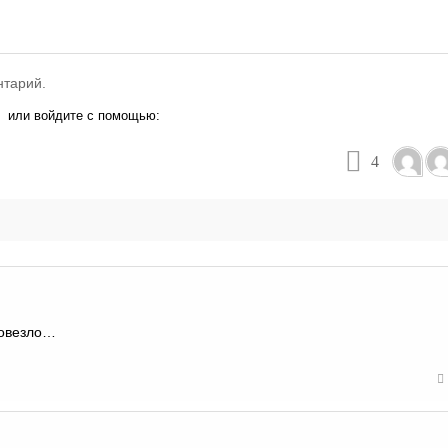
нтарий.
или войдите с помощью:
4
повезло…