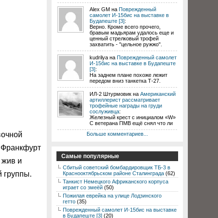
Alex GM на
Поврежденный
самолет И-15бис на выставке в
Будапеште [3]
:
Верно. Кроме всего прочего,
бравым мадьярам удалось еще и
ценный стрелковый трофей
захватить - "цельное ружжо".
kudrilya на
Поврежденный самолет
И-15бис на выставке в Будапеште
[3]
:
На заднем плане похоже лежит
передом вниз танкетка Т-27.
ИЛ-2 Штурмовик на
Американский
артиллерист рассматривает
трофейные награды на груди
сослуживца
:
Железный крест с инициалом «W»
С ветерана ПМВ ещё снял что ли
вочной
Больше комментариев...
 Франкфурт
Самые популярные
 жив и
Сбитый советский бомбардировщик ТБ-3 в
 группы.
Краснооктябрьском районе Сталинграда
(62)
Танкист Немецкого Африканского корпуса
играет со змеёй
(50)
Пожилая еврейка на улице Лодзинского
гетто
(35)
Поврежденный самолет И-15бис на выставке
в Будапеште [3]
(20)