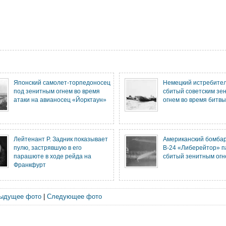
Японский самолет-торпедоносец
Немецкий истребитель
под зенитным огнем во время
сбитый советским зе
атаки на авианосец «Йорктаун»
огнем во время битвы
Лейтенант Р. Задник показывает
Американский бомба
пулю, застрявшую в его
B-24 «Либерейтор» п
парашюте в ходе рейда на
сбитый зенитным огне
Франкфурт
ыдущее фото
|
Следующее фото