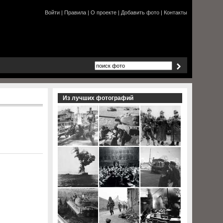
Войти
|
Правила
|
О проекте
|
Добавить фото
|
Контакты
Из лучших фотографий