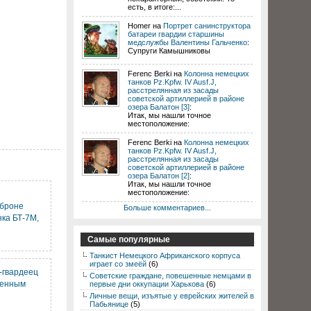
есть, в итоге:...
Homer на
Портрет санинструктора
батареи гвардии старшины
медслужбы Валентины Гальченко
:
Супруги Камышниковы
Ferenc Berki на
Колонна немецких
танков Pz.Kpfw. IV Ausf.J,
расстрелянная из засады
советской артиллерией в районе
озера Балатон [3]
:
Итак, мы нашли точное
местоположение:
Ferenc Berki на
Колонна немецких
танков Pz.Kpfw. IV Ausf.J,
расстрелянная из засады
советской артиллерией в районе
озера Балатон [2]
:
Итак, мы нашли точное
местоположение:
 броне
Больше комментариев...
нка БТ-7М,
Самые популярные
Танкист Немецкого Африканского корпуса
играет со змеёй
(6)
-гвардеец
Советские граждане, повешенные немцами в
ненным
первые дни оккупации Харькова
(6)
Личные вещи, изъятые у еврейских жителей в
Пабьянице
(5)