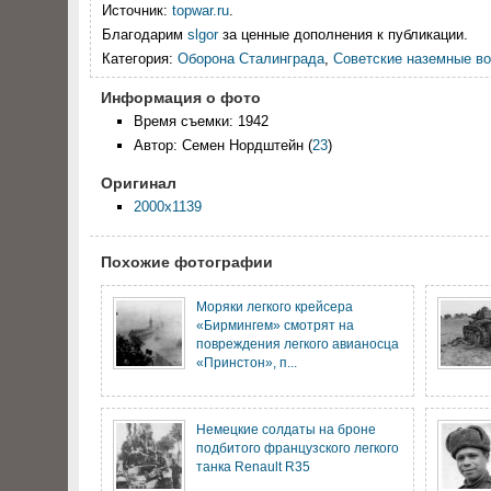
Источник:
topwar.ru
.
Благодарим
slgor
за ценные дополнения к публикации.
Категория:
Оборона Сталинграда
,
Советские наземные во
Информация о фото
Время съемки: 1942
Автор: Семен Нордштейн
(
23
)
Оригинал
2000x1139
Похожие фотографии
Моряки легкого крейсера
«Бирмингем» смотрят на
повреждения легкого авианосца
«Принстон», п...
Немецкие солдаты на броне
подбитого французского легкого
танка Renault R35