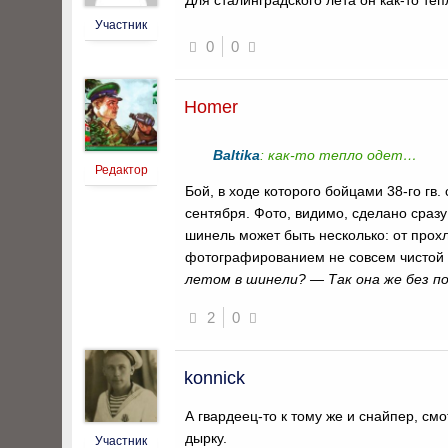
Для сталинградского лета он как-то те
Участник
0
0
Homer
Baltika
: как-то тепло одет…
Редактор
Бой, в ходе которого бойцами 38-го гв.
сентября. Фото, видимо, сделано сразу
шинель может быть несколько: от прох
фотографированием не совсем чистой г
летом в шинели? — Так она же без по
2
0
konnick
А гвардеец-то к тому же и снайпер, см
дырку.
Участник