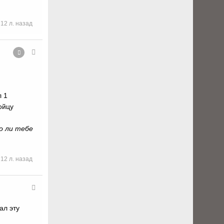
12 л. назад
л 1
ойцу
о ли тебе
12 л. назад
ал эту