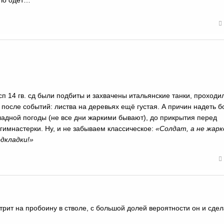
пло одет…
 сп 14 гв. сд были подбиты и захвачены итальянские танки, проходи
 после событий: листва на деревьях ещё густая. А причин надеть б
ладной погоды (не все дни жаркими бывают), до прикрытия перед
имнастерки. Ну, и не забываем классическое:
«Солдат, а не жарк
дкладки!»
отрит на пробоину в стволе, с большой долей вероятности он и сдел