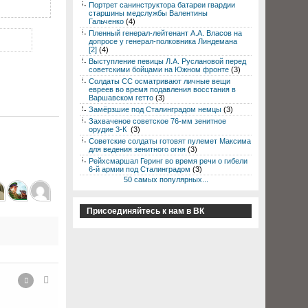
Портрет санинструктора батареи гвардии
старшины медслужбы Валентины
Гальченко
(4)
Пленный генерал-лейтенант А.А. Власов на
допросе у генерал-полковника Линдемана
[2]
(4)
Выступление певицы Л.А. Руслановой перед
советскими бойцами на Южном фронте
(3)
Солдаты СС осматривают личные вещи
евреев во время подавления восстания в
Варшавском гетто
(3)
Замёрзшие под Сталинградом немцы
(3)
Захваченое советское 76-мм зенитное
орудие 3-К
(3)
Советские солдаты готовят пулемет Максима
для ведения зенитного огня
(3)
Рейхсмаршал Геринг во время речи о гибели
6-й армии под Сталинградом
(3)
50 самых популярных...
Присоединяйтесь к нам в ВК