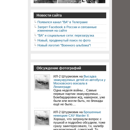
Новости сайта
Появился канал "ВА" в Телеграме
Запрет Facebook в России и связанные
изменения на сайте
"ВА" и социальные сети: перезагрузка
Новый, продвинутый поиск по фото
Новый логотип "Военного альбома"!
Обсуждение фотографий
ИЛ-2 Штурмовик на
Высадка
эвакуируемых детей из автобуса у
Московского вокзала в
Ленинграде
:
Одна неделя войны... Самые
первые партии эвакуируемых...
Бомбардировки ж/д, наверное, уже
были или могли быть, но блокады
ещё не было....
ИЛ-2 Штурмовик на
Брошенные
немецкие САУ Marder II
:
Хорошо, что затронули вопрос с
пушкой и подробно обсудили, тоже
сразу заинтересовало, т.к. калибр
нехарактерный, советский. То