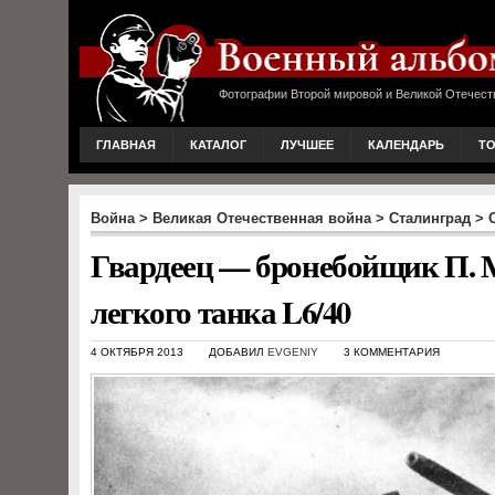
Фотографии Второй мировой и Великой Отечест
ГЛАВНАЯ
КАТАЛОГ
ЛУЧШЕЕ
КАЛЕНДАРЬ
Т
Война
>
Великая Отечественная война
>
Сталинград
>
Гвардеец — бронебойщик П. М
легкого танка L6/40
4 ОКТЯБРЯ 2013
ДОБАВИЛ
EVGENIY
3 КОММЕНТАРИЯ