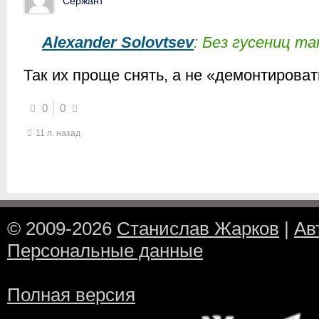
Сержант
Alexander Solovtsev
: Без гусениц та
Так их проще снять, а не «демонтирова
0
0
11 л. назад
© 2009-2026
Станислав Жарков
|
Ав
Персональные данные
Полная версия