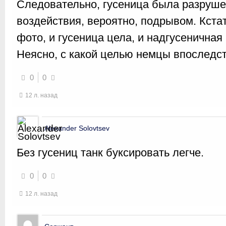
Следовательно, гусеница была разруш
воздействия, вероятно, подрывом. Кста
фото, и гусеница цела, и надгусеничная
Неясно, с какой целью немцы впоследс
0
0
12 л. назад
Alexander Solovtsev
Без гусениц танк буксировать легче.
0
0
12 л. назад