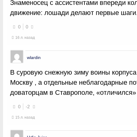
Знаменосец с ассистентами впереди ко
движение: лошади делают первые шаги
0
0
16 л. назад
wlardin
В суровую снежную зиму воины корпуса 
Москву , а отдельные неблагодарные п
доваторцам в Ставрополе, «отличился» 
0
-2
15 л. назад