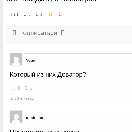
14
5
1
Подписаться
Vogul
Который из них Доватор?
0
0
16 л. назад
anatol.ba
Посмотрите пояснение…