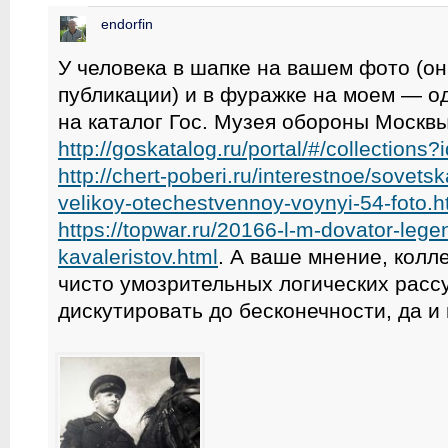
endorfin
У человека в шапке на вашем фото (он
публикации) и в фуражке на моем — о
на каталог Гос. Музея обороны Москв
http://goskatalog.ru/portal/#/collection
http://chert-poberi.ru/interestnoe/sovets
velikoy-otechestvennoy-voynyi-54-foto.h
https://topwar.ru/20166-l-m-dovator-leg
kavaleristov.html
. А ваше мнение, колл
чисто умозрительных логических расс
дискутировать до бесконечности, да и