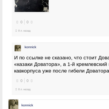
0
0
8 л. назад
konnick
И по ссылке не сказано, что стоит До
«казаки Доватора», а 1-й кремлевский 
кавкорпуса уже после гибели Доватора
0
0
8 л. назад
konnick