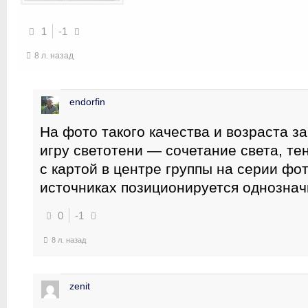
1
-1
8 л. назад
endorfin
На фото такого качества и возраста з
игру светотени — сочетание света, те
с картой в центре группы на серии фо
источниках позиционируется однозначн
0
-1
8 л. назад
zenit