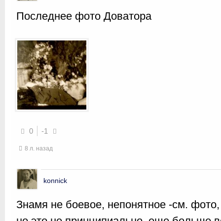
Последнее фото Доватора
0
-1
8 л. назад
konnick
Знамя не боевое, непонятное -см. фото
но это не принципиально, еще больше в