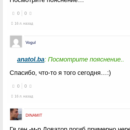
0
0
16 л. назад
Vogul
anatol.ba
: Посмотрите пояснение..
Спасибо, что-то я того сегодня…:)
0
0
16 л. назад
DINAMIT
Гв.ген.-м-р Доватор погиб примерно чер