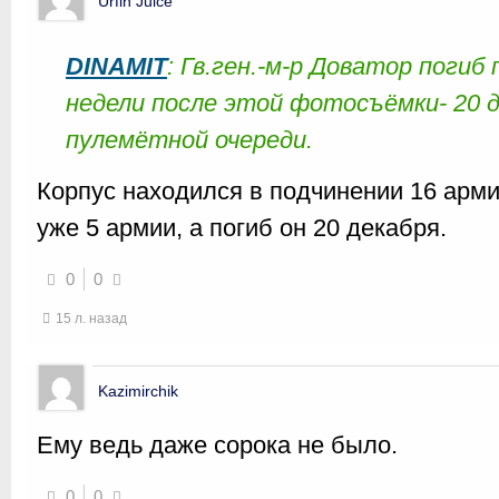
Urfin Juice
DINAMIT
: Гв.ген.-м-р Доватор погиб
недели после этой фотосъёмки- 20 д
пулемётной очереди.
Корпус находился в подчинении 16 армии
уже 5 армии, а погиб он 20 декабря.
0
0
15 л. назад
Kazimirchik
Ему ведь даже сорока не было.
0
0