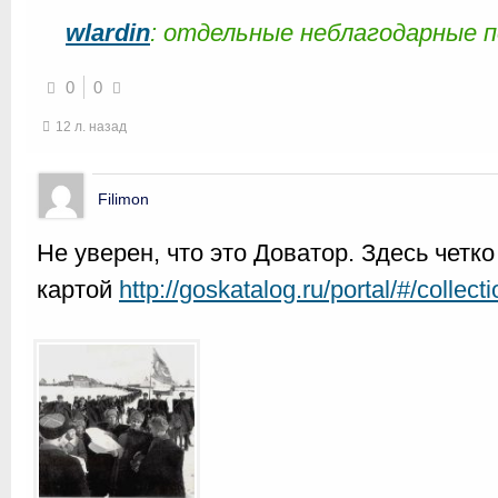
wlardin
: отдельные неблагодарные 
0
0
12 л. назад
Filimon
Не уверен, что это Доватор. Здесь четк
картой
http://goskatalog.ru/portal/#/colle