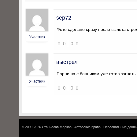
sep72
Фото сделано сразу после вылета стре
Участник
0
0
выстрел
Парниша с банником уже готов загнать
Участник
0
0
© 2009-2026
Станислав Жарков
|
Авторские права
|
Персональные данн