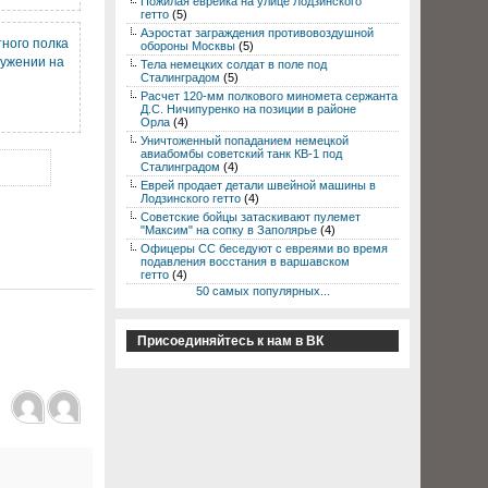
Пожилая еврейка на улице Лодзинского
гетто
(5)
Аэростат заграждения противовоздушной
тного полка
обороны Москвы
(5)
ужении на
Тела немецких солдат в поле под
Сталинградом
(5)
Расчет 120-мм полкового миномета сержанта
Д.С. Ничипуренко на позиции в районе
Орла
(4)
Уничтоженный попаданием немецкой
авиабомбы советский танк КВ-1 под
Сталинградом
(4)
Еврей продает детали швейной машины в
Лодзинского гетто
(4)
Советские бойцы затаскивают пулемет
"Максим" на сопку в Заполярье
(4)
Офицеры СС беседуют с евреями во время
подавления восстания в варшавском
гетто
(4)
50 самых популярных...
Присоединяйтесь к нам в ВК