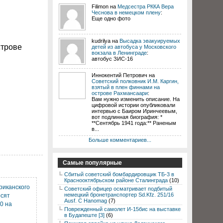
Filimon на
Медсестра РККА Вера
Чеснова в немецком плену
:
Еще одно фото
kudrilya на
Высадка эвакуируемых
строве
детей из автобуса у Московского
вокзала в Ленинграде
:
автобус ЗИС-16
Иннокентий Петрович на
Советский полковник И.М. Каргин,
взятый в плен финнами на
острове Рахмансаари
:
Вам нужно изменить описание. На
цифровой истории опубликовали
интервью с Баиром Иринчеевым,
вот подлинная биография: *
**Сентябрь 1941 года:** Раненым
в...
Больше комментариев...
Самые популярные
Сбитый советский бомбардировщик ТБ-3 в
Краснооктябрьском районе Сталинграда
(10)
риканского
Советский офицер осматривает подбитый
немецкий бронетранспортер Sd.Kfz. 251/16
осят
Ausf. C Hanomag
(7)
0 на
Поврежденный самолет И-15бис на выставке
в Будапеште [3]
(6)