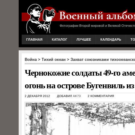
Фотографии Второй мировой и Великой Отечест
ГЛАВНАЯ
КАТАЛОГ
ЛУЧШЕЕ
КАЛЕНДАРЬ
Т
Война
>
Тихий океан
>
Захват союзниками тихоокеанск
Чернокожие солдаты 49-го ам
огонь на острове Бугенвиль и
2 ДЕКАБРЯ 2012
ДОБАВИЛ
AK73
2 КОММЕНТАРИЯ