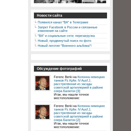
Новости сайта
Появился канал "ВА" в Телеграме
Запрет Facebook в России и связанные
изменения на сайте
"ВА" и социальные сети: перезагрузка
Новый, продвинутый поиск по фото
Новый логотип "Военного альбома"!
Обсуждение фотографий
Ferenc Berki на
Колонна немецких
танков Pz.Kpfw. IV Ausf.J,
расстрелянная из засады
советской артиллерией в районе
озера Балатон [3]
:
Итак, мы нашли точное
местоположение:
Ferenc Berki на
Колонна немецких
танков Pz.Kpfw. IV Ausf.J,
расстрелянная из засады
советской артиллерией в районе
озера Балатон [2]
:
Итак, мы нашли точное
местоположение: