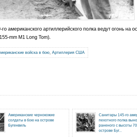
-го американского артиллерийского полка ведут огонь на о
155-mm M1 Long Tom).
мериканские войска в бою
,
Артиллерия США
Американские чернокожие
Санитары 145-го аме
солдаты в бою на острове
пехотного полка вын
Бугенвиль
раненого с высоты 70
острове Буг...