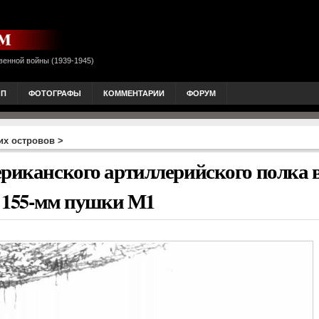
венной войны (1939-1945)
ОП
ФОТОГРАФЫ
КОММЕНТАРИИ
ФОРУМ
их островов
>
ериканского артиллерийского полка 
з 155-мм пушки М1