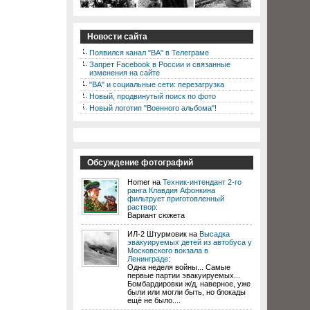
Новости сайта
Появился канал "ВА" в Телеграме
Запрет Facebook в России и связанные
изменения на сайте
"ВА" и социальные сети: перезагрузка
Новый, продвинутый поиск по фото
Новый логотип "Военного альбома"!
Обсуждение фотографий
Homer на
Техник-интендант 2-го
ранга Клавдия Афонкина
фильтрует приготовленный
раствор
:
Вариант сюжета
ИЛ-2 Штурмовик на
Высадка
эвакуируемых детей из автобуса у
Московского вокзала в
Ленинграде
:
Одна неделя войны... Самые
первые партии эвакуируемых...
Бомбардировки ж/д, наверное, уже
были или могли быть, но блокады
ещё не было....