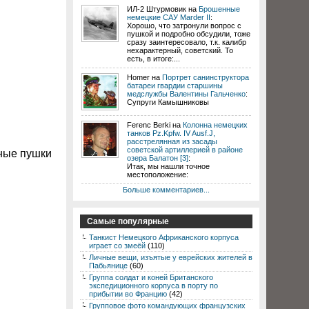
ИЛ-2 Штурмовик на
Брошенные
немецкие САУ Marder II
:
Хорошо, что затронули вопрос с
пушкой и подробно обсудили, тоже
сразу заинтересовало, т.к. калибр
нехарактерный, советский. То
есть, в итоге:...
Homer на
Портрет санинструктора
батареи гвардии старшины
медслужбы Валентины Гальченко
:
Супруги Камышниковы
Ferenc Berki на
Колонна немецких
танков Pz.Kpfw. IV Ausf.J,
расстрелянная из засады
советской артиллерией в районе
ные пушки
озера Балатон [3]
:
Итак, мы нашли точное
местоположение:
Больше комментариев...
Самые популярные
Танкист Немецкого Африканского корпуса
играет со змеёй
(110)
Личные вещи, изъятые у еврейских жителей в
Пабьянице
(60)
Группа солдат и коней Британского
экспедиционного корпуса в порту по
прибытии во Францию
(42)
Групповое фото командующих французских