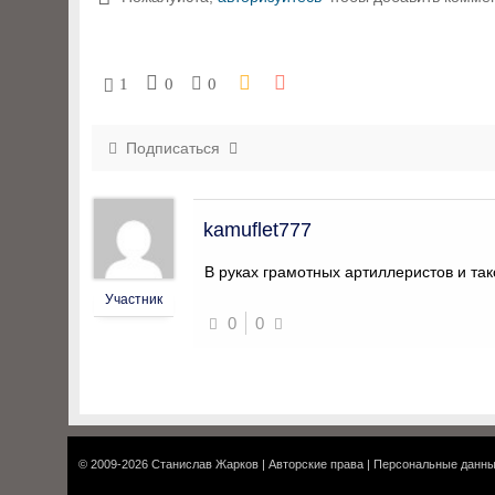
1
0
0
Подписаться
kamuflet777
В руках грамотных артиллеристов и так
Участник
0
0
© 2009-2026
Станислав Жарков
|
Авторские права
|
Персональные данн