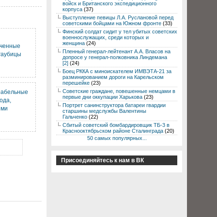
войск и Британского экспедиционного
корпуса
(37)
Выступление певицы Л.А. Руслановой перед
советскими бойцами на Южном фронте
(33)
Финский солдат сидит у тел убитых советских
военнослужащих, среди которых и
женщина
(24)
аченные
Пленный генерал-лейтенант А.А. Власов на
гаубицы
допросе у генерал-полковника Линдемана
[2]
(24)
Боец РККА с миноискателем ИМВЭТА-21 за
разминированием дороги на Карельском
перешейке
(23)
Советские граждане, повешенные немцами в
рабельные
первые дни оккупации Харькова
(23)
ода,
Портрет санинструктора батареи гвардии
ими
старшины медслужбы Валентины
Гальченко
(22)
Сбитый советский бомбардировщик ТБ-3 в
Краснооктябрьском районе Сталинграда
(20)
50 самых популярных...
Присоединяйтесь к нам в ВК