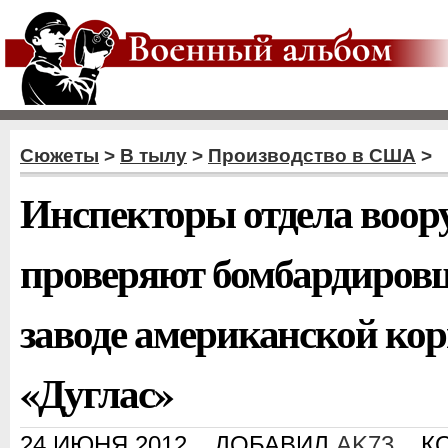
Сюжеты
>
В тылу
>
Производство в США
>
Инспекторы отдела воо
проверяют бомбардировщ
заводе американской ко
«Дуглас»
24 ИЮНЯ 2012
ДОБАВИЛ
AK73
К