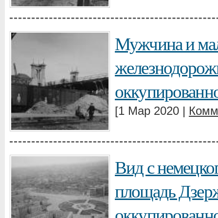
Мужчина и мал
железнодорожн
оккупированн
[1 Мар 2020 |
Комм
Вид с немецког
площадь Дзерж
оккупированн