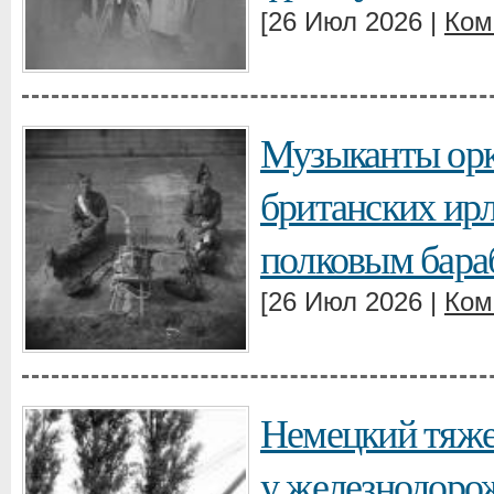
[26 Июл 2026 |
Ком
Музыканты орк
британских ирл
полковым бара
[26 Июл 2026 |
Ком
Немецкий тяжел
у железнодоро