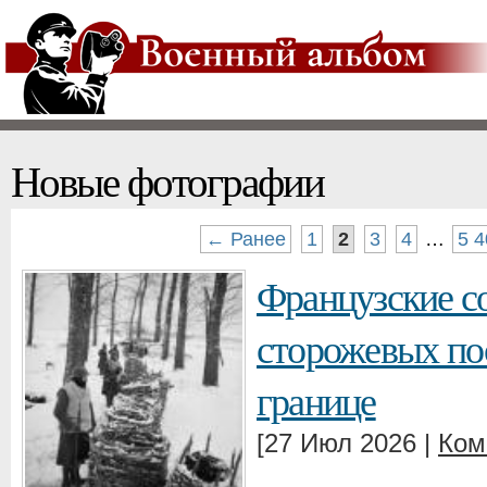
Новые фотографии
← Ранее
1
2
3
4
…
5 4
Французские со
сторожевых пос
границе
[27 Июл 2026 |
Ком