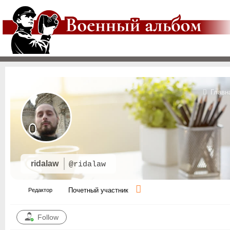
Главн
ridalaw
@ridalaw
Почетный участник
Редактор
Follow