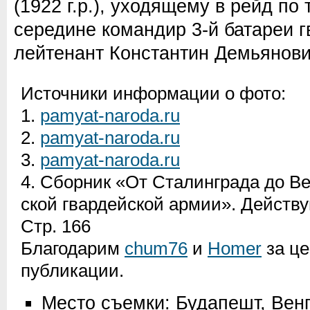
(1922 г.р.), уходящему в рейд по
середине командир 3-й батареи 
лейтенант Константин Демьянович
Источники информации о фото:
1.
pamyat-naroda.ru
2.
pamyat-naroda.ru
3.
pamyat-naroda.ru
4. Сборник «От Сталинграда до Ве
ской гвардейской армии». Действу
Стр. 166
Благодарим
chum76
и
Homer
за це
публикации.
Место съемки: Будапешт, Вен