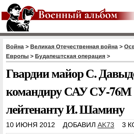
Война
>
Великая Отечественная война
>
Ос
Европы
>
Будапештская операция
>
Гвардии майор С. Давыдо
командиру САУ СУ-76М 
лейтенанту И. Шамину
10 ИЮНЯ 2012
ДОБАВИЛ
AK73
3 