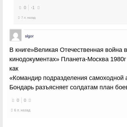
0
-1
7 л. назад
slgor
В книге»Великая Отечественная война 
кинодокументах» Планета-Москва 1980г
как
«Командир подразделения самоходной 
Бондарь разъясняет солдатам план бое
0
0
6 л. назад