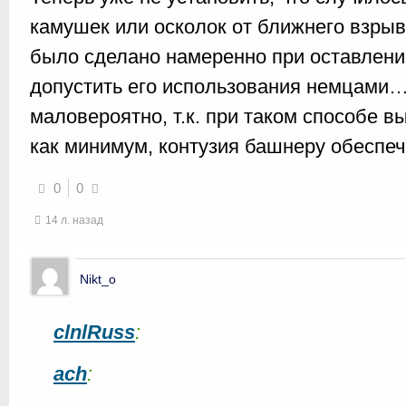
камушек или осколок от ближнего взрыва
было сделано намеренно при оставлении
допустить его использования немцами
маловероятно, т.к. при таком способе в
как минимум, контузия башнеру обеспеч
0
0
14 л. назад
Nikt_o
clnlRuss
:
ach
: