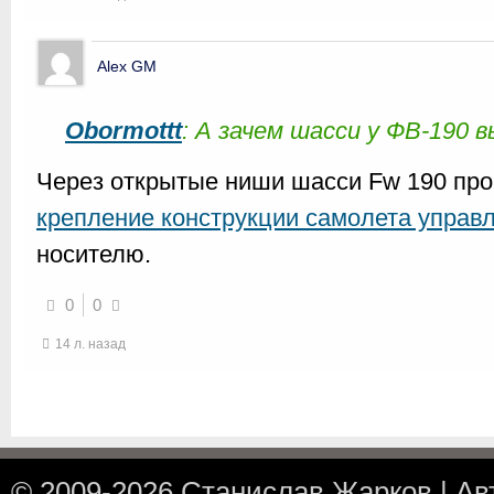
Alex GM
Obormottt
: А зачем шасси у ФВ-190 
Через открытые ниши шасси Fw 190 пр
крепление конструкции самолета управ
носителю.
0
0
14 л. назад
© 2009-2026
Станислав Жарков
|
Ав