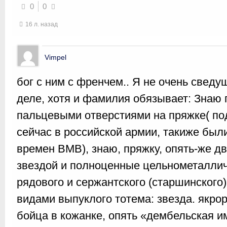
0
0
16 л. назад
Vimpel
бог с ним с френчем.. Я не очень свед
деле, хотя и фамилия обязывает: Знаю
пальцевыми отверстиями на пряжке( п
сейчас в российской армии, такиже были
времен ВМВ), знаю, пряжку, опять-же д
звездой и полноценные цельнометаллич
рядового и сержантского (старшинского
видами выпуклого тотема: звезда. якрор
бойца в кожанке, опять «дембельская и