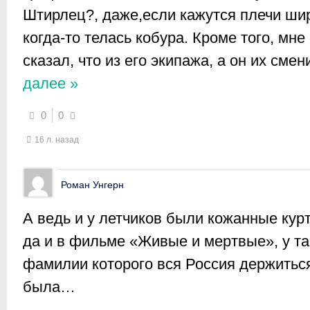
Штирлец?, даже,если кажутся плечи шире
когда-то телась кобура. Кроме того, мн
сказал, что из его экипажа, а он их смен
далее »
0
0
16 л. назад
Роман Унгерн
А ведь и у летчиков были кожанные кур
да и в фильме «Живые и мертвые», у та
фамилии которого вся Россия держиться
была…