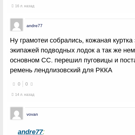
16 л. назад
andre77
Ну грамотеи собрались, кожаная куртка 
экипажей подводных лодок а так же нем
основном СС. перешил пуговицы и поста
ремень лендлизовский для РККА
0
0
14 л. назад
vovan
andre77
: