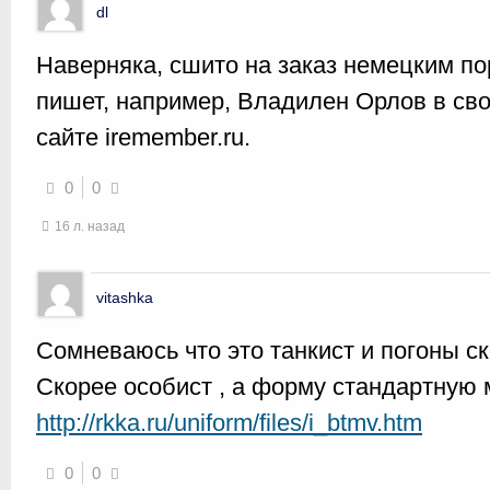
dl
Наверняка, сшито на заказ немецким по
пишет, например, Владилен Орлов в св
сайте iremember.ru.
0
0
16 л. назад
vitashka
Сомневаюсь что это танкист и погоны ск
Скорее особист , а форму стандартную 
http://rkka.ru/uniform/files/i_btmv.htm
0
0