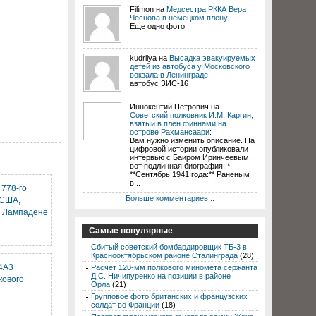
Filimon на
Медсестра РККА Вера
Чеснова в немецком плену
:
Еще одно фото
kudrilya на
Высадка эвакуируемых
детей из автобуса у Московского
вокзала в Ленинграде
:
автобус ЗИС-16
Иннокентий Петрович на
Советский полковник И.М. Каргин,
взятый в плен финнами на
острове Рахмансаари
:
Вам нужно изменить описание. На
цифровой истории опубликовали
интервью с Баиром Иринчеевым,
вот подлинная биография: *
**Сентябрь 1941 года:** Раненым
в...
778-го
Больше комментариев...
 США,
м Лампадене
Самые популярные
Сбитый советский бомбардировщик ТБ-3 в
Краснооктябрьском районе Сталинграда
(28)
4A3
Расчет 120-мм полкового миномета сержанта
Д.С. Ничипуренко на позиции в районе
кового
Орла
(21)
Групповое фото британских и французских
солдат во Франции
(18)