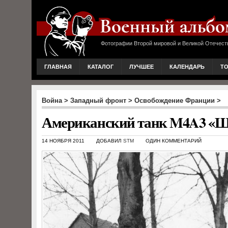
Фотографии Второй мировой и Великой Отечест
ГЛАВНАЯ
КАТАЛОГ
ЛУЧШЕЕ
КАЛЕНДАРЬ
Т
Война
>
Западный фронт
>
Освобождение Франции
>
Американский танк M4A3 «Ш
14 НОЯБРЯ 2011
ДОБАВИЛ
STM
ОДИН КОММЕНТАРИЙ