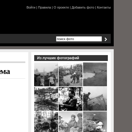
Войти
|
Правила
|
О проекте
|
Добавить фото
|
Контакты
Из лучших фотографий
ема