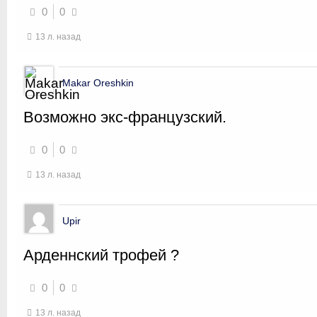
0
0
13 л. назад
Makar Oreshkin
Возможно экс-французский.
0
0
13 л. назад
Upir
Арденнский трофей ?
0
0
13 л. назад