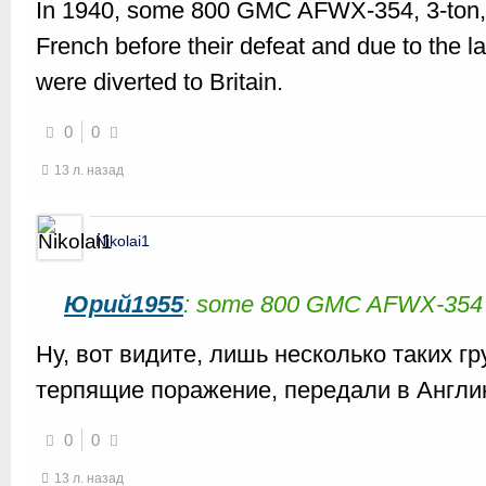
In 1940, some 800 GMC AFWX-354, 3-ton, 6
French before their defeat and due to the l
were diverted to Britain.
0
0
13 л. назад
Nikolai1
Юрий1955
: some 800 GMC AFWX-354
Ну, вот видите, лишь несколько таких г
терпящие поражение, передали в Англи
0
0
13 л. назад