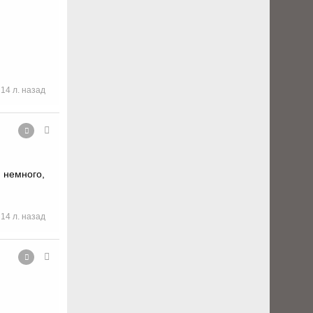
14 л. назад
 немного,
14 л. назад