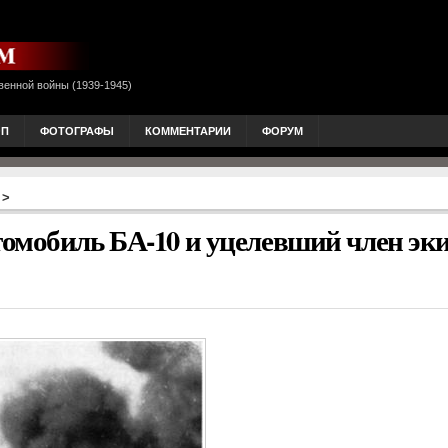
венной войны (1939-1945)
ОП
ФОТОГРАФЫ
КОММЕНТАРИИ
ФОРУМ
>
омобиль БА-10 и уцелевший член эк