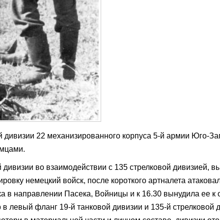
 дивизии 22 механизированного корпуса 5-й армии Юго-За
емцами.
й дивизии во взаимодействии с 135 стрелковой дивизией, 
ровку немецкий войск, после короткого артналета атакова
а в направлении Пасека, Войницы и к 16.30 вынудила ее к о
 в левый фланг 19-й танковой дивизии и 135-й стрелковой 