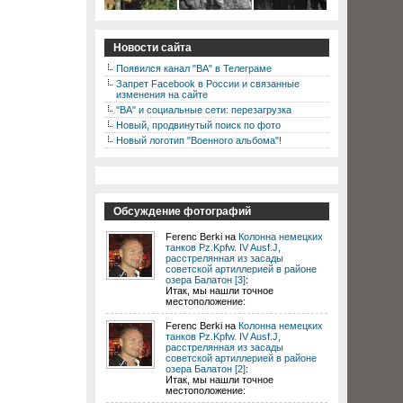
Новости сайта
Появился канал "ВА" в Телеграме
Запрет Facebook в России и связанные
изменения на сайте
"ВА" и социальные сети: перезагрузка
Новый, продвинутый поиск по фото
Новый логотип "Военного альбома"!
Обсуждение фотографий
Ferenc Berki на
Колонна немецких
танков Pz.Kpfw. IV Ausf.J,
расстрелянная из засады
советской артиллерией в районе
озера Балатон [3]
:
Итак, мы нашли точное
местоположение:
Ferenc Berki на
Колонна немецких
танков Pz.Kpfw. IV Ausf.J,
расстрелянная из засады
советской артиллерией в районе
озера Балатон [2]
:
Итак, мы нашли точное
местоположение: