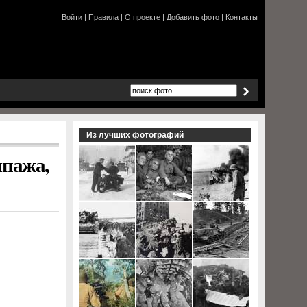
Войти
|
Правила
|
О проекте
|
Добавить фото
|
Контакты
Из лучших фотографий
ипажа,