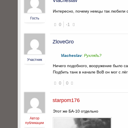
Viacheslav
Интересно, почему немцы так любили 
Гость
0
-1
ZloveGro
Viacheslav
: Рухлядь?
Участник
Ничего подобного, вооружение было с
Подбить танк в начале ВоВ он мог с лё
0
0
starpom176
Этот же БА-10 отдельно
Автор
публикации