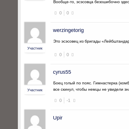
Вообще-то, эсэсовца безошибочно здес
0
0
werzingetorig
Это эсэсовец из бригады «Лейбштандар
Участник
0
0
cyrus55
Боец голый по пояс. Гимнастерка (ком
все скинул, чтобы немцы не увидели з
Участник
0
-1
Upir