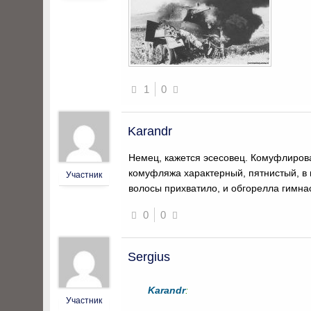
1
0
Karandr
Немец, кажется эсесовец. Комуфлирован
комуфляжа характерный, пятнистый, в
Участник
волосы прихватило, и обгорелла гимнас
0
0
Sergius
Karandr
:
Участник