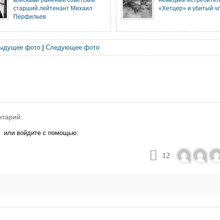
старший лейтенант Михаил
«Хетцер» и убитый ч
Перфильев
ыдущее фото
|
Следующее фото
нтарий.
или войдите с помощью:
12