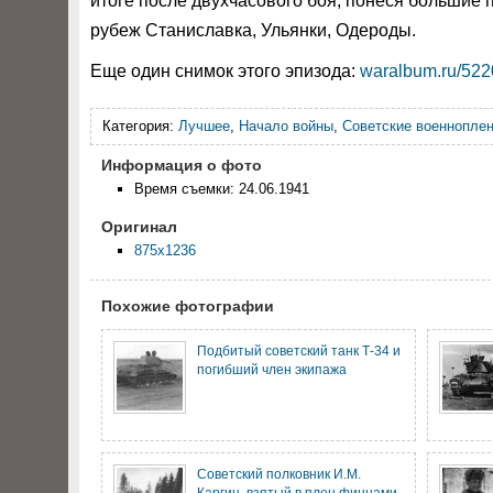
итоге после двухчасового боя, понеся большие 
рубеж Станиславка, Ульянки, Одероды.
Еще один снимок этого эпизода:
waralbum.ru/522
Категория:
Лучшее
,
Начало войны
,
Советские военнопле
Информация о фото
Время съемки: 24.06.1941
Оригинал
875x1236
Похожие фотографии
Подбитый советский танк Т-34 и
погибший член экипажа
Советский полковник И.М.
Каргин, взятый в плен финнами