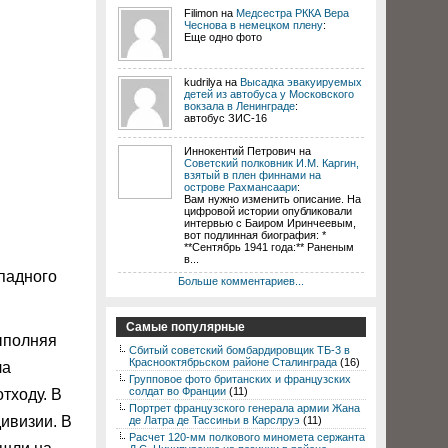
Filimon на
Медсестра РККА Вера
Чеснова в немецком плену
:
Еще одно фото
kudrilya на
Высадка эвакуируемых
детей из автобуса у Московского
вокзала в Ленинграде
:
автобус ЗИС-16
Иннокентий Петрович на
Советский полковник И.М. Каргин,
взятый в плен финнами на
острове Рахмансаари
:
Вам нужно изменить описание. На
цифровой истории опубликовали
интервью с Баиром Иринчеевым,
вот подлинная биография: *
**Сентябрь 1941 года:** Раненым
в...
падного
Больше комментариев...
Самые популярные
выполняя
Сбитый советский бомбардировщик ТБ-3 в
Краснооктябрьском районе Сталинграда
(16)
ла
Групповое фото британских и французских
солдат во Франции
(11)
тходу. В
Портрет французского генерала армии Жана
дивизии. В
де Латра де Тассиньи в Карслруэ
(11)
Расчет 120-мм полкового миномета сержанта