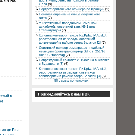
ошли на
Д.С. Ничипуренко на позиции в районе
Орла
(9)
Портрет британского офицера во Франции
(9)
Пожилая еврейка на улице Лодзинского
гетто
(7)
Уничтоженный попаданием немецкой
авиабомбы советский танк КВ-1 под
Сталинградом
(7)
Колонна немецких танков Pz.Kpfw. IV Ausf.J,
расстрелянная из засады советской
артиллерией в районе озера Балатон [2]
(7)
Советский офицер осматривает подбитый
немецкий бронетранспортер Sd.Kfz. 251/16
Ausf. C Hanomag
(7)
Поврежденный самолет И-15бис на выставке
в Будапеште [3]
(6)
Колонна немецких танков Pz.Kpfw. IV Ausf.J,
расстрелянная из засады советской
артиллерией в районе озера Балатон [3]
(5)
50 самых популярных...
Присоединяйтесь к нам в ВК
зятый в
не
амп де Бич
ь танков