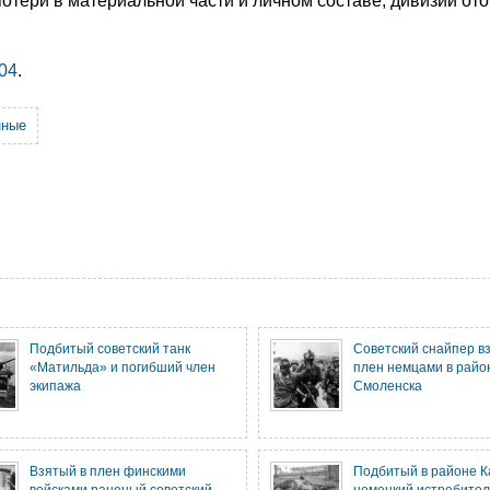
потери в материальной части и личном составе, дивизии от
04
.
нные
Подбитый советский танк
Советский снайпер в
«Матильда» и погибший член
плен немцами в райо
экипажа
Смоленска
Взятый в плен финскими
Подбитый в районе К
войсками раненый советский
немецкий истребител