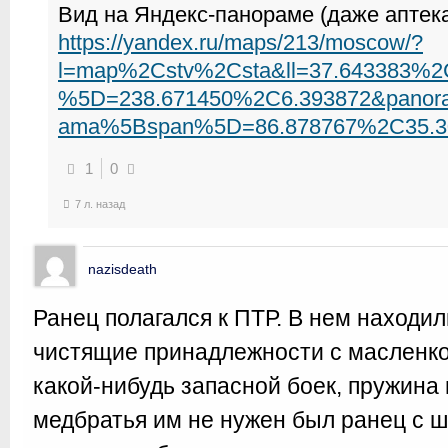
Вид на Яндекс-панораме (даже аптека
https://yandex.ru/maps/213/moscow/?
l=map%2Cstv%2Csta&ll=37.643383%2
%5D=238.671450%2C6.393872&panor
ama%5Bspan%5D=86.878767%2C35.30
1
0
7 л. назад
nazisdeath
Ранец полагался к ПТР. В нем наход
чистящие принадлежности с масленкой
какой-нибудь запасной боек, пружина и
медбратья им не нужен был ранец с 