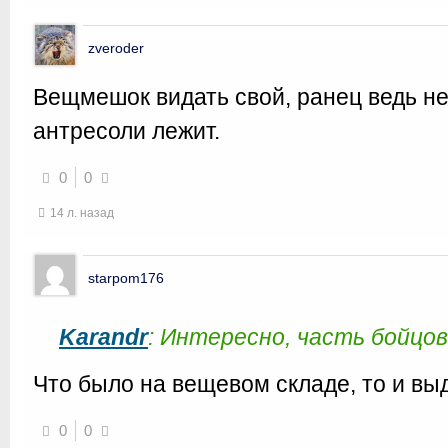
zveroder
Вещмешок видать свой, ранец ведь не
антресоли лежит.
0
0
14 л. назад
starpom176
Karandr
: Интересно, часть бойцо
Что было на вещевом складе, то и вы
0
0