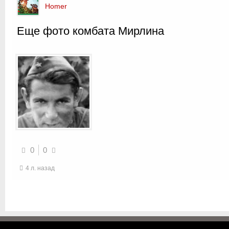
Homer
Еще фото комбата Мирлина
0
0
4 л. назад