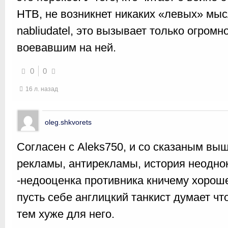
НТВ, не возникнет никаких «левых» мысл
nabliudatel, это вызывает только огром
воевавшим на ней.
0
0
16 л. назад
oleg.shkvorets
Согласен с Aleks750, и со сказаным выш
рекламы, антирекламы, история неодно
-недооценка противника кничему хороше
пусть себе англицкий танкист думает чт
тем хуже для него.