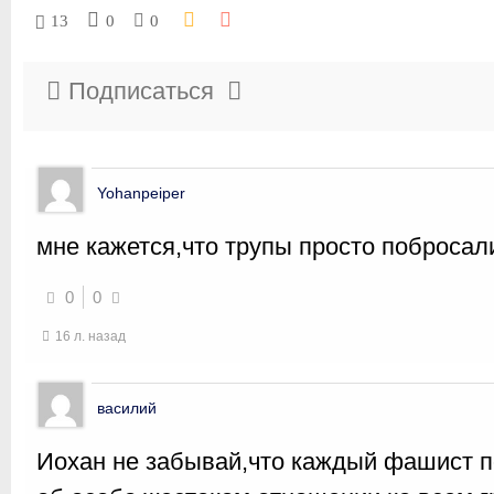
13
0
0
Подписаться
Yohanpeiper
мне кажется,что трупы просто побросал
0
0
16 л. назад
василий
Иохан не забывай,что каждый фашист п